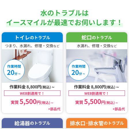
水のトラブルは
イースマイルが最速でお伺いします！
トイレ
蛇口
のトラブル
のトラブル
つまり、水漏れ、修理・交換
水漏れ、修理・交換
など
など
作業時間
作業時間
20
20
～
～
分
分
作業料金 8,800円
～
作業料金 8,800円
～
(税込)
(税込)
WEB割適用で！
WEB割適用で！
5,500
5,500
実質
円
実質
円
(税込)
～
(税込)
～
+部品代
+部品代
給湯器
排水口･排水管
のトラブル
のトラブル