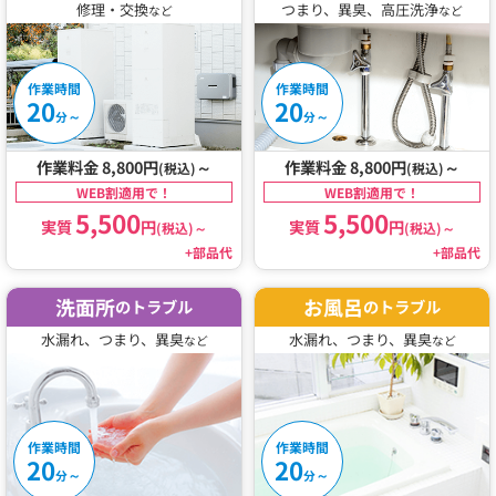
修理・交換
つまり、異臭、高圧洗浄
など
など
作業時間
作業時間
20
20
～
～
分
分
作業料金 8,800円
～
作業料金 8,800円
～
(税込)
(税込)
WEB割適用で！
WEB割適用で！
5,500
5,500
実質
円
実質
円
(税込)
～
(税込)
～
+部品代
+部品代
洗面所
お風呂
のトラブル
のトラブル
水漏れ、つまり、異臭
水漏れ、つまり、異臭
など
など
作業時間
作業時間
20
20
～
～
分
分