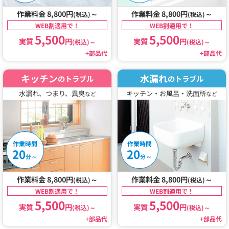
作業料金 8,800円
～
作業料金 8,800円
～
(税込)
(税込)
WEB割適用で！
WEB割適用で！
5,500
5,500
実質
円
実質
円
(税込)
～
(税込)
～
+部品代
+部品代
キッチン
水漏れ
のトラブル
のトラブル
水漏れ、つまり、異臭
キッチン・お風呂・洗面所
など
など
作業時間
作業時間
20
20
～
～
分
分
作業料金 8,800円
～
作業料金 8,800円
～
(税込)
(税込)
WEB割適用で！
WEB割適用で！
5,500
5,500
実質
円
実質
円
(税込)
～
(税込)
～
+部品代
+部品代