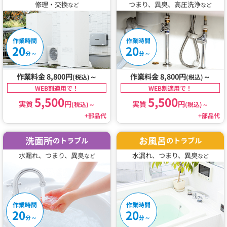
修理・交換
つまり、異臭、高圧洗浄
など
など
作業時間
作業時間
20
20
～
～
分
分
作業料金 8,800円
～
作業料金 8,800円
～
(税込)
(税込)
WEB割適用で！
WEB割適用で！
5,500
5,500
実質
円
実質
円
(税込)
～
(税込)
～
+部品代
+部品代
洗面所
お風呂
のトラブル
のトラブル
水漏れ、つまり、異臭
水漏れ、つまり、異臭
など
など
作業時間
作業時間
20
20
～
～
分
分