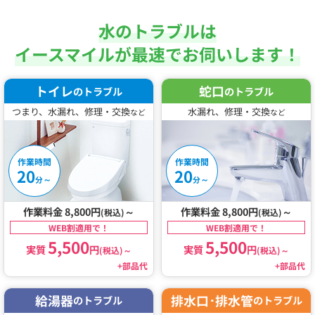
水のトラブルは
イースマイルが最速でお伺いします！
トイレ
蛇口
のトラブル
のトラブル
つまり、水漏れ、修理・交換
水漏れ、修理・交換
など
など
作業時間
作業時間
20
20
～
～
分
分
作業料金 8,800円
～
作業料金 8,800円
～
(税込)
(税込)
WEB割適用で！
WEB割適用で！
5,500
5,500
実質
円
実質
円
(税込)
～
(税込)
～
+部品代
+部品代
給湯器
排水口･排水管
のトラブル
のトラブル