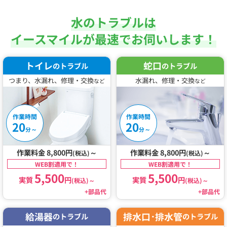
水のトラブルは
イースマイルが最速でお伺いします！
トイレ
蛇口
のトラブル
のトラブル
つまり、水漏れ、修理・交換
水漏れ、修理・交換
など
など
作業時間
作業時間
20
20
～
～
分
分
作業料金 8,800円
～
作業料金 8,800円
～
(税込)
(税込)
WEB割適用で！
WEB割適用で！
5,500
5,500
実質
円
実質
円
(税込)
～
(税込)
～
+部品代
+部品代
給湯器
排水口･排水管
のトラブル
のトラブル