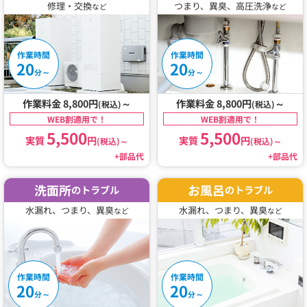
修理・交換
つまり、異臭、高圧洗浄
など
など
作業時間
作業時間
20
20
～
～
分
分
作業料金 8,800円
～
作業料金 8,800円
～
(税込)
(税込)
WEB割適用で！
WEB割適用で！
5,500
5,500
実質
円
実質
円
(税込)
～
(税込)
～
+部品代
+部品代
洗面所
お風呂
のトラブル
のトラブル
水漏れ、つまり、異臭
水漏れ、つまり、異臭
など
など
作業時間
作業時間
20
20
～
～
分
分