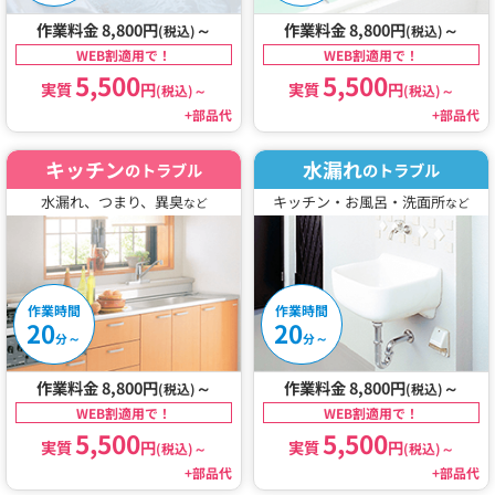
作業料金 8,800円
～
作業料金 8,800円
～
(税込)
(税込)
WEB割適用で！
WEB割適用で！
5,500
5,500
実質
円
実質
円
(税込)
～
(税込)
～
+部品代
+部品代
キッチン
水漏れ
のトラブル
のトラブル
水漏れ、つまり、異臭
キッチン・お風呂・洗面所
など
など
作業時間
作業時間
20
20
～
～
分
分
作業料金 8,800円
～
作業料金 8,800円
～
(税込)
(税込)
WEB割適用で！
WEB割適用で！
5,500
5,500
実質
円
実質
円
(税込)
～
(税込)
～
+部品代
+部品代