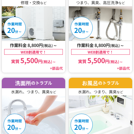
修理・交換
つまり、異臭、高圧洗浄
など
など
作業時間
作業時間
20
20
～
～
分
分
作業料金 8,800円
～
作業料金 8,800円
～
(税込)
(税込)
WEB割適用で！
WEB割適用で！
5,500
5,500
実質
円
実質
円
(税込)
～
(税込)
～
+部品代
+部品代
洗面所
お風呂
のトラブル
のトラブル
水漏れ、つまり、異臭
水漏れ、つまり、異臭
など
など
作業時間
作業時間
20
20
～
～
分
分