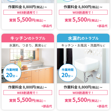
作業料金 8,800円
～
作業料金 8,800円
～
(税込)
(税込)
WEB割適用で！
WEB割適用で！
5,500
5,500
実質
円
実質
円
(税込)
～
(税込)
～
+部品代
+部品代
キッチン
水漏れ
のトラブル
のトラブル
水漏れ、つまり、異臭
キッチン・お風呂・洗面所
など
など
作業時間
作業時間
20
20
～
～
分
分
作業料金 8,800円
～
作業料金 8,800円
～
(税込)
(税込)
WEB割適用で！
WEB割適用で！
5,500
5,500
実質
円
実質
円
(税込)
～
(税込)
～
+部品代
+部品代