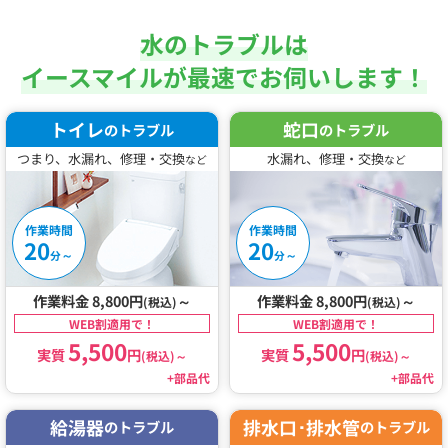
水のトラブルは
イースマイルが最速でお伺いします！
トイレ
蛇口
のトラブル
のトラブル
つまり、水漏れ、修理・交換
水漏れ、修理・交換
など
など
作業時間
作業時間
20
20
～
～
分
分
作業料金 8,800円
～
作業料金 8,800円
～
(税込)
(税込)
WEB割適用で！
WEB割適用で！
5,500
5,500
実質
円
実質
円
(税込)
～
(税込)
～
+部品代
+部品代
給湯器
排水口･排水管
のトラブル
のトラブル