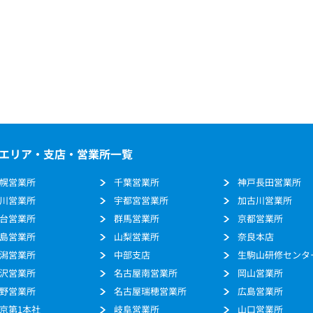
エリア・支店・営業所一覧
幌営業所
千葉営業所
神戸長田営業所
川営業所
宇都宮営業所
加古川営業所
台営業所
群馬営業所
京都営業所
島営業所
山梨営業所
奈良本店
潟営業所
中部支店
生駒山研修センタ
沢営業所
名古屋南営業所
岡山営業所
野営業所
名古屋瑞穂営業所
広島営業所
京第1本社
岐阜営業所
山口営業所