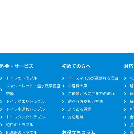
料金・サービス
初めての方へ
対応
トイレのトラブル
イースマイルが選ばれる理由
札
ウォシュレット・温水洗浄便座
お客様の声
旭
交換
ご依頼から完了までの流れ
仙
トイレ詰まりトラブル
選べるお支払い方法
福
トイレ水漏れトラブル
よくある質問
新
トイレタンクトラブル
対応地域
金
蛇口のトラブル
長
お役立ちコラム
給湯器のトラブル
東