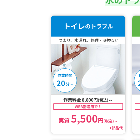
トイレ
のトラブル
つまり、水漏れ、修理・交換
など
作業時間
20
分
～
作業料金 8,800円
～
(税込)
WEB割適用で！
5,500
実質
円
(税込)
～
+部品代