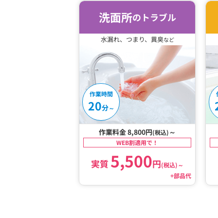
洗面所
のトラブル
水漏れ、つまり、異臭
など
作業時間
20
分
～
作業料金 8,800円
～
(税込)
WEB割適用で！
5,500
実質
円
(税込)
～
+部品代