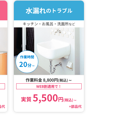
水漏れ
のトラブル
キッチン・お風呂・洗面所
など
作業時間
20
分
～
作業料金 8,800円
～
(税込)
WEB割適用で！
5,500
実質
円
～
(税込)
～
品代
+部品代