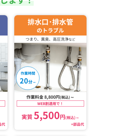
排水口･排水管
のトラブル
つまり、異臭、高圧洗浄
など
作業時間
20
分
～
作業料金 8,800円
～
(税込)
WEB割適用で！
5,500
実質
円
～
(税込)
～
品代
+部品代