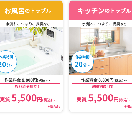
お風呂
キッチン
のトラブル
のトラブル
水漏れ、つまり、異臭
水漏れ、つまり、異臭
など
など
作業時間
作業時間
20
20
分
分
～
～
作業料金 8,800円
～
作業料金 8,800円
～
(税込)
(税込)
WEB割適用で！
WEB割適用で！
5,500
5,500
実質
円
実質
円
(税込)
～
(税込)
+部品代
+部