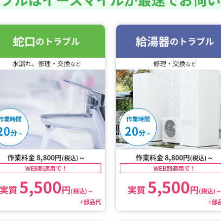
蛇口
給湯器
のトラブル
のトラブル
水漏れ、修理・交換
修理・交換
など
など
作業時間
作業時間
20
20
分
分
～
～
作業料金 8,800円
～
作業料金 8,800円
～
(税込)
(税込)
WEB割適用で！
WEB割適用で！
5,500
5,500
実質
円
実質
円
(税込)
～
(税込)
+部品代
+部