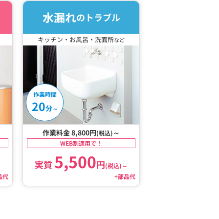
水漏れ
のトラブル
キッチン・お風呂・洗面所
など
作業時間
20
分
～
作業料金 8,800円
～
(税込)
WEB割適用で！
5,500
実質
円
～
(税込)
～
品代
+部品代