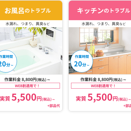
お風呂
キッチン
のトラブル
のトラブル
水漏れ、つまり、異臭
水漏れ、つまり、異臭
など
など
作業時間
作業時間
20
20
分
分
～
～
作業料金 8,800円
～
作業料金 8,800円
～
(税込)
(税込)
WEB割適用で！
WEB割適用で！
5,500
5,500
実質
円
実質
円
(税込)
～
(税込)
+部品代
+部