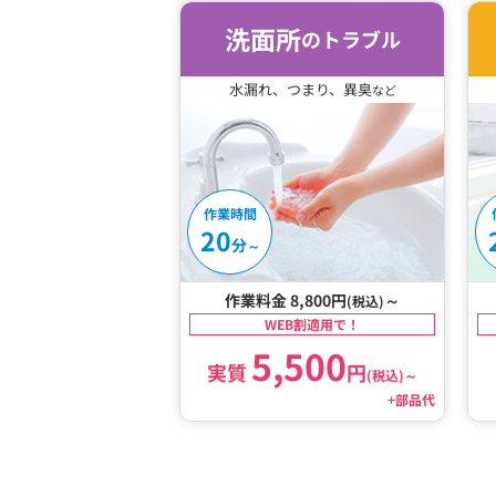
洗面所
のトラブル
水漏れ、つまり、異臭
など
作業時間
20
分
～
作業料金 8,800円
～
(税込)
WEB割適用で！
5,500
実質
円
(税込)
～
+部品代