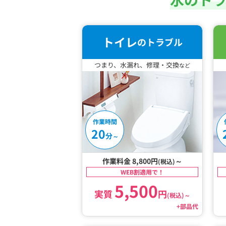
トイレ
のトラブル
つまり、水漏れ、修理・交換
など
作業時間
20
分
～
作業料金 8,800円
～
(税込)
WEB割適用で！
5,500
実質
円
(税込)
～
+部品代