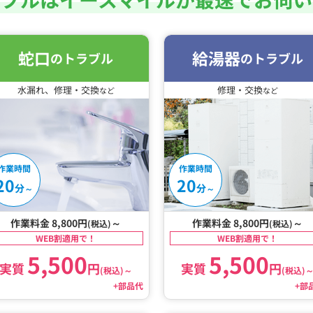
蛇口
給湯器
のトラブル
のトラブル
水漏れ、修理・交換
修理・交換
など
など
作業時間
作業時間
20
20
分
分
～
～
作業料金 8,800円
～
作業料金 8,800円
～
(税込)
(税込)
WEB割適用で！
WEB割適用で！
5,500
5,500
実質
円
実質
円
(税込)
～
(税込)
+部品代
+部