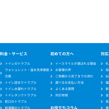
料金・サービス
初めての方へ
対応
トイレのトラブル
イースマイルが選ばれる理由
札
ウォシュレット・温水洗浄便座
お客様の声
旭
交換
ご依頼から完了までの流れ
仙
トイレ詰まりトラブル
選べるお支払い方法
福
トイレ水漏れトラブル
よくある質問
新
トイレタンクトラブル
対応地域
金
蛇口のトラブル
長
お役立ちコラム
給湯器のトラブル
東