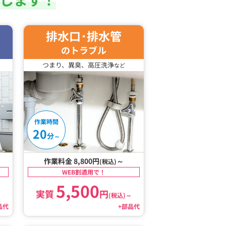
排水口･排水管
のトラブル
つまり、異臭、高圧洗浄
など
作業時間
20
分
～
作業料金 8,800円
～
(税込)
WEB割適用で！
5,500
実質
円
～
(税込)
～
品代
+部品代