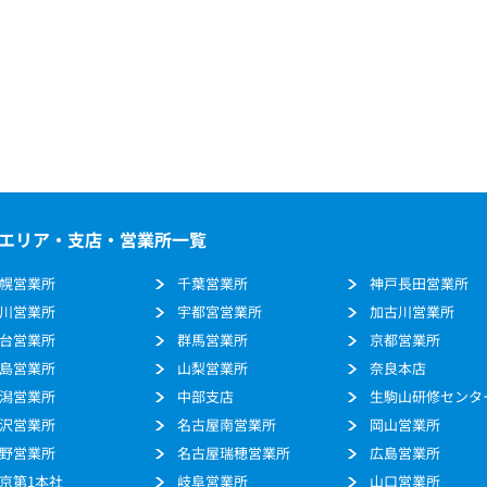
エリア・支店・営業所一覧
幌営業所
千葉営業所
神戸長田営業所
川営業所
宇都宮営業所
加古川営業所
台営業所
群馬営業所
京都営業所
島営業所
山梨営業所
奈良本店
潟営業所
中部支店
生駒山研修センタ
沢営業所
名古屋南営業所
岡山営業所
野営業所
名古屋瑞穂営業所
広島営業所
京第1本社
岐阜営業所
山口営業所