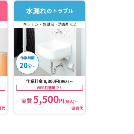
水漏れ
のトラブル
キッチン・お風呂・洗面所
など
作業時間
20
分
～
作業料金 8,800円
～
(税込)
WEB割適用で！
5,500
実質
円
～
(税込)
～
品代
+部品代