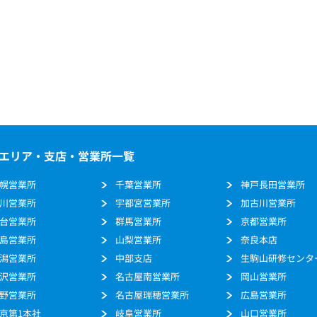
エリア・支店・営業所一覧
幌営業所
千葉営業所
神戸長田営業所
川営業所
宇都宮営業所
加古川営業所
台営業所
群馬営業所
京都営業所
島営業所
山梨営業所
奈良本店
潟営業所
中部支店
生駒山研修センタ
沢営業所
名古屋南営業所
岡山営業所
野営業所
名古屋瑞穂営業所
広島営業所
京第1本社
岐阜営業所
山口営業所