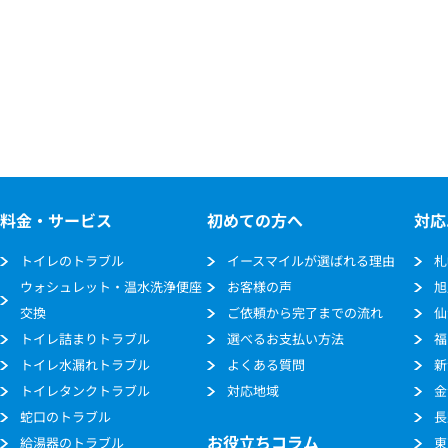
料金・サービス
初めての方へ
対応
トイレのトラブル
イースマイルが選ばれる理由
札
ウォシュレット・温水洗浄便座
お客様の声
旭
交換
ご依頼から完了までの流れ
仙
トイレ詰まりトラブル
選べるお支払い方法
福
トイレ水漏れトラブル
よくある質問
新
トイレタンクトラブル
対応地域
金
蛇口のトラブル
長
お役立ちコラム
給湯器のトラブル
東