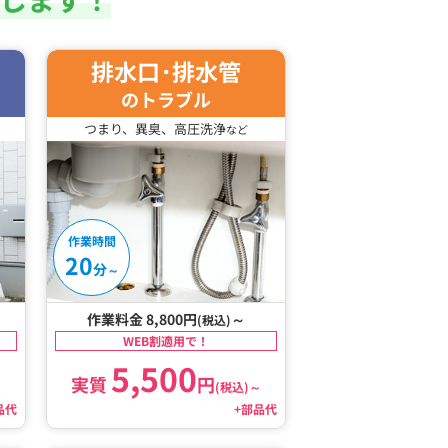
排水口･排水管
のトラブル
つまり、異臭、高圧洗浄
など
作業時間
20
分
～
作業料金 8,800円
～
(税込)
WEB割適用で！
5,500
実質
円
～
(税込)
～
品代
+部品代