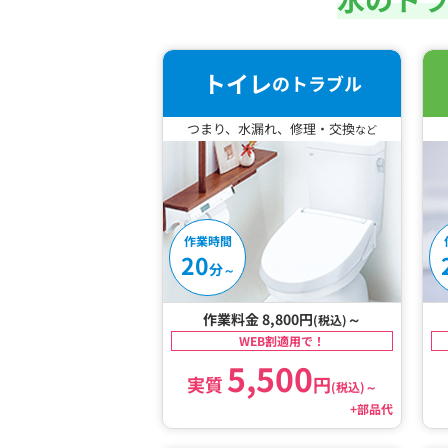
トイレ
のトラブル
つまり、水漏れ、修理・交換
など
作業時間
20
分
～
作業料金 8,800円
～
(税込)
WEB割適用で！
5,500
実質
円
(税込)
～
+部品代