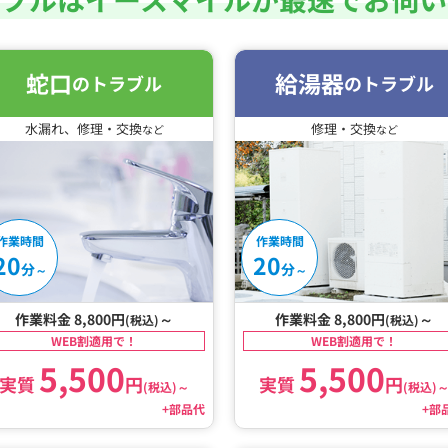
蛇口
給湯器
のトラブル
のトラブル
水漏れ、修理・交換
修理・交換
など
など
作業時間
作業時間
20
20
分
分
～
～
作業料金 8,800円
～
作業料金 8,800円
～
(税込)
(税込)
WEB割適用で！
WEB割適用で！
5,500
5,500
実質
円
実質
円
(税込)
～
(税込)
+部品代
+部