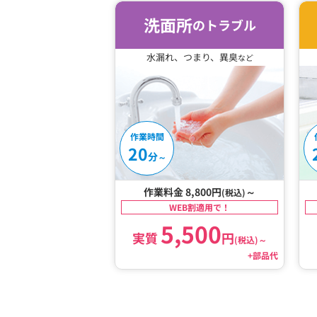
洗面所
のトラブル
水漏れ、つまり、異臭
など
作業時間
20
分
～
作業料金 8,800円
～
(税込)
WEB割適用で！
5,500
実質
円
(税込)
～
+部品代