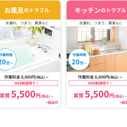
お風呂
キッチン
のトラブル
のトラブル
水漏れ、つまり、異臭
水漏れ、つまり、異臭
など
など
作業時間
作業時間
20
20
分
分
～
～
作業料金 8,800円
～
作業料金 8,800円
～
(税込)
(税込)
WEB割適用で！
WEB割適用で！
5,500
5,500
実質
円
実質
円
(税込)
～
(税込)
+部品代
+部