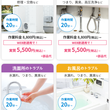
修理・交換
つまり、異臭、高圧洗浄
など
など
作業時間
作業時間
20
20
～
～
分
分
作業料金 8,800円
～
作業料金 8,800円
～
(税込)
(税込)
WEB割適用で！
WEB割適用で！
5,500
5,500
実質
円
実質
円
(税込)
～
(税込)
～
+部品代
+部品代
洗面所
お風呂
のトラブル
のトラブル
水漏れ、つまり、異臭
水漏れ、つまり、異臭
など
など
作業時間
作業時間
20
20
～
～
分
分