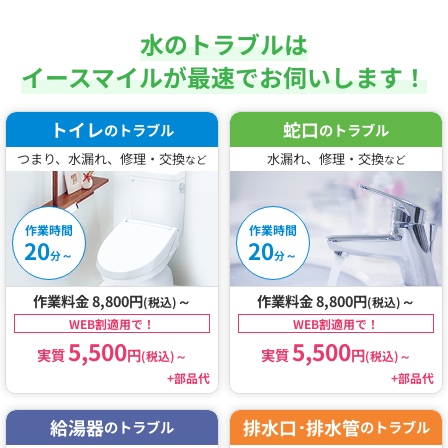
水のトラブルは
イースマイルが最速でお伺いします！
トイレ
蛇口
のトラブル
のトラブル
つまり、水漏れ、修理・交換
水漏れ、修理・交換
など
など
作業時間
作業時間
20
20
～
～
分
分
作業料金 8,800円
～
作業料金 8,800円
～
(税込)
(税込)
WEB割適用で！
WEB割適用で！
5,500
5,500
実質
円
実質
円
(税込)
～
(税込)
～
+部品代
+部品代
給湯器
排水口･排水管
のトラブル
のトラブル