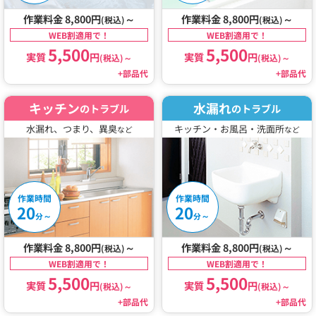
作業料金 8,800円
～
作業料金 8,800円
～
(税込)
(税込)
WEB割適用で！
WEB割適用で！
5,500
5,500
実質
円
実質
円
(税込)
～
(税込)
～
+部品代
+部品代
キッチン
水漏れ
のトラブル
のトラブル
水漏れ、つまり、異臭
キッチン・お風呂・洗面所
など
など
作業時間
作業時間
20
20
～
～
分
分
作業料金 8,800円
～
作業料金 8,800円
～
(税込)
(税込)
WEB割適用で！
WEB割適用で！
5,500
5,500
実質
円
実質
円
(税込)
～
(税込)
～
+部品代
+部品代