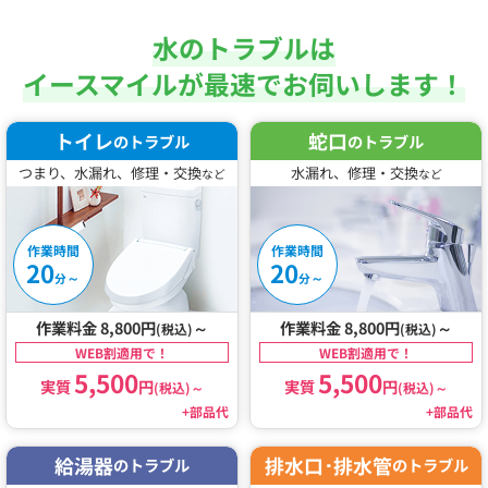
水のトラブルは
イースマイルが最速でお伺いします！
トイレ
蛇口
のトラブル
のトラブル
つまり、水漏れ、修理・交換
水漏れ、修理・交換
など
など
作業時間
作業時間
20
20
～
～
分
分
作業料金 8,800円
～
作業料金 8,800円
～
(税込)
(税込)
WEB割適用で！
WEB割適用で！
5,500
5,500
実質
円
実質
円
(税込)
～
(税込)
～
+部品代
+部品代
給湯器
排水口･排水管
のトラブル
のトラブル