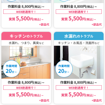
作業料金 8,800円
～
作業料金 8,800円
～
(税込)
(税込)
WEB割適用で！
WEB割適用で！
5,500
5,500
実質
円
実質
円
(税込)
～
(税込)
～
+部品代
+部品代
キッチン
水漏れ
のトラブル
のトラブル
水漏れ、つまり、異臭
キッチン・お風呂・洗面所
など
など
作業時間
作業時間
20
20
～
～
分
分
作業料金 8,800円
～
作業料金 8,800円
～
(税込)
(税込)
WEB割適用で！
WEB割適用で！
5,500
5,500
実質
円
実質
円
(税込)
～
(税込)
～
+部品代
+部品代