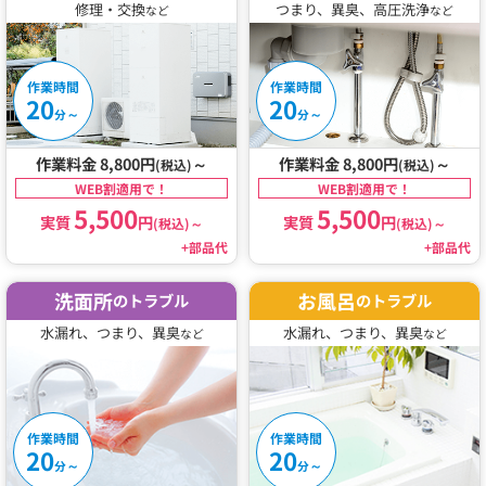
修理・交換
つまり、異臭、高圧洗浄
など
など
作業時間
作業時間
20
20
～
～
分
分
作業料金 8,800円
～
作業料金 8,800円
～
(税込)
(税込)
WEB割適用で！
WEB割適用で！
5,500
5,500
実質
円
実質
円
(税込)
～
(税込)
～
+部品代
+部品代
洗面所
お風呂
のトラブル
のトラブル
水漏れ、つまり、異臭
水漏れ、つまり、異臭
など
など
作業時間
作業時間
20
20
～
～
分
分