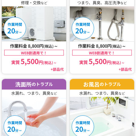
修理・交換
つまり、異臭、高圧洗浄
など
など
作業時間
作業時間
20
20
～
～
分
分
作業料金 8,800円
～
作業料金 8,800円
～
(税込)
(税込)
WEB割適用で！
WEB割適用で！
5,500
5,500
実質
円
実質
円
(税込)
～
(税込)
～
+部品代
+部品代
洗面所
お風呂
のトラブル
のトラブル
水漏れ、つまり、異臭
水漏れ、つまり、異臭
など
など
作業時間
作業時間
20
20
～
～
分
分