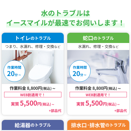
水のトラブルは
イースマイルが最速でお伺いします！
トイレ
蛇口
のトラブル
のトラブル
つまり、水漏れ、修理・交換
水漏れ、修理・交換
など
など
作業時間
作業時間
20
20
～
～
分
分
作業料金 8,800円
～
作業料金 8,800円
～
(税込)
(税込)
WEB割適用で！
WEB割適用で！
5,500
5,500
実質
円
実質
円
(税込)
～
(税込)
～
+部品代
+部品代
給湯器
排水口･排水管
のトラブル
のトラブル