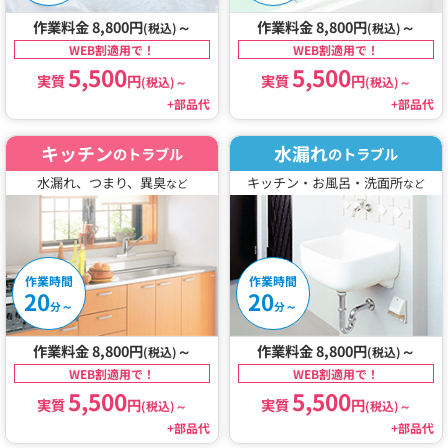
作業料金 8,800円
～
作業料金 8,800円
～
(税込)
(税込)
WEB割適用で！
WEB割適用で！
5,500
5,500
実質
円
実質
円
(税込)
～
(税込)
～
+部品代
+部品代
キッチン
水漏れ
のトラブル
のトラブル
水漏れ、つまり、異臭
キッチン・お風呂・洗面所
など
など
作業時間
作業時間
20
20
～
～
分
分
作業料金 8,800円
～
作業料金 8,800円
～
(税込)
(税込)
WEB割適用で！
WEB割適用で！
5,500
5,500
実質
円
実質
円
(税込)
～
(税込)
～
+部品代
+部品代