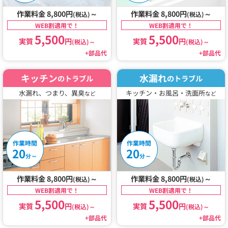
作業料金 8,800円
～
作業料金 8,800円
～
(税込)
(税込)
WEB割適用で！
WEB割適用で！
5,500
5,500
実質
円
実質
円
(税込)
～
(税込)
～
+部品代
+部品代
キッチン
水漏れ
のトラブル
のトラブル
水漏れ、つまり、異臭
キッチン・お風呂・洗面所
など
など
作業時間
作業時間
20
20
～
～
分
分
作業料金 8,800円
～
作業料金 8,800円
～
(税込)
(税込)
WEB割適用で！
WEB割適用で！
5,500
5,500
実質
円
実質
円
(税込)
～
(税込)
～
+部品代
+部品代