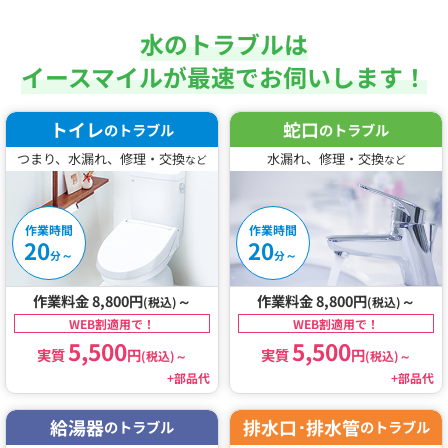
水のトラブルは
イースマイルが最速でお伺いします！
トイレ
蛇口
のトラブル
のトラブル
つまり、水漏れ、修理・交換
水漏れ、修理・交換
など
など
作業時間
作業時間
20
20
～
～
分
分
作業料金 8,800円
～
作業料金 8,800円
～
(税込)
(税込)
WEB割適用で！
WEB割適用で！
5,500
5,500
実質
円
実質
円
(税込)
～
(税込)
～
+部品代
+部品代
給湯器
排水口･排水管
のトラブル
のトラブル