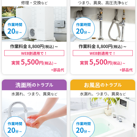
修理・交換
つまり、異臭、高圧洗浄
など
など
作業時間
作業時間
20
20
～
～
分
分
作業料金 8,800円
～
作業料金 8,800円
～
(税込)
(税込)
WEB割適用で！
WEB割適用で！
5,500
5,500
実質
円
実質
円
(税込)
～
(税込)
～
+部品代
+部品代
洗面所
お風呂
のトラブル
のトラブル
水漏れ、つまり、異臭
水漏れ、つまり、異臭
など
など
作業時間
作業時間
20
20
～
～
分
分