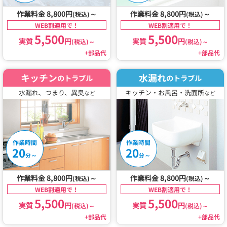
作業料金 8,800円
～
作業料金 8,800円
～
(税込)
(税込)
WEB割適用で！
WEB割適用で！
5,500
5,500
実質
円
実質
円
(税込)
～
(税込)
～
+部品代
+部品代
キッチン
水漏れ
のトラブル
のトラブル
水漏れ、つまり、異臭
キッチン・お風呂・洗面所
など
など
作業時間
作業時間
20
20
～
～
分
分
作業料金 8,800円
～
作業料金 8,800円
～
(税込)
(税込)
WEB割適用で！
WEB割適用で！
5,500
5,500
実質
円
実質
円
(税込)
～
(税込)
～
+部品代
+部品代