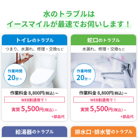
水のトラブルは
イースマイルが最速でお伺いします！
トイレ
蛇口
のトラブル
のトラブル
つまり、水漏れ、修理・交換
水漏れ、修理・交換
など
など
作業時間
作業時間
20
20
～
～
分
分
作業料金 8,800円
～
作業料金 8,800円
～
(税込)
(税込)
WEB割適用で！
WEB割適用で！
5,500
5,500
実質
円
実質
円
(税込)
～
(税込)
～
+部品代
+部品代
給湯器
排水口･排水管
のトラブル
のトラブル