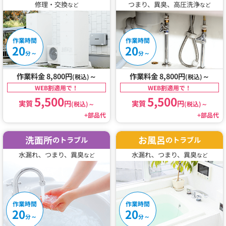
修理・交換
つまり、異臭、高圧洗浄
など
など
作業時間
作業時間
20
20
～
～
分
分
作業料金 8,800円
～
作業料金 8,800円
～
(税込)
(税込)
WEB割適用で！
WEB割適用で！
5,500
5,500
実質
円
実質
円
(税込)
～
(税込)
～
+部品代
+部品代
洗面所
お風呂
のトラブル
のトラブル
水漏れ、つまり、異臭
水漏れ、つまり、異臭
など
など
作業時間
作業時間
20
20
～
～
分
分