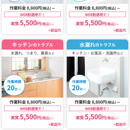
作業料金 8,800円
～
作業料金 8,800円
～
(税込)
(税込)
WEB割適用で！
WEB割適用で！
5,500
5,500
実質
円
実質
円
(税込)
～
(税込)
～
+部品代
+部品代
キッチン
水漏れ
のトラブル
のトラブル
水漏れ、つまり、異臭
キッチン・お風呂・洗面所
など
など
作業時間
作業時間
20
20
～
～
分
分
作業料金 8,800円
～
作業料金 8,800円
～
(税込)
(税込)
WEB割適用で！
WEB割適用で！
5,500
5,500
実質
円
実質
円
(税込)
～
(税込)
～
+部品代
+部品代