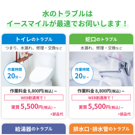
水のトラブルは
イースマイルが最速でお伺いします！
トイレ
蛇口
のトラブル
のトラブル
つまり、水漏れ、修理・交換
水漏れ、修理・交換
など
など
作業時間
作業時間
20
20
～
～
分
分
作業料金 8,800円
～
作業料金 8,800円
～
(税込)
(税込)
WEB割適用で！
WEB割適用で！
5,500
5,500
実質
円
実質
円
(税込)
～
(税込)
～
+部品代
+部品代
給湯器
排水口･排水管
のトラブル
のトラブル