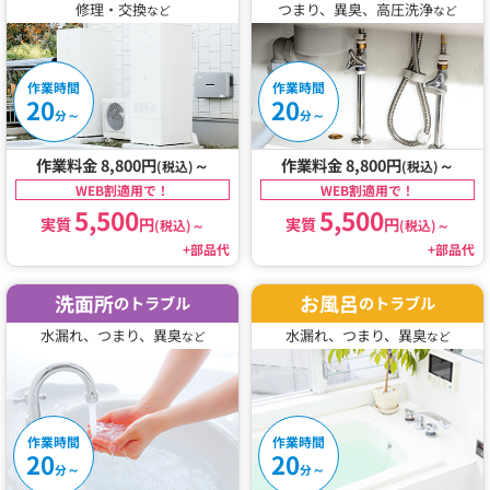
修理・交換
つまり、異臭、高圧洗浄
など
など
作業時間
作業時間
20
20
～
～
分
分
作業料金 8,800円
～
作業料金 8,800円
～
(税込)
(税込)
WEB割適用で！
WEB割適用で！
5,500
5,500
実質
円
実質
円
(税込)
～
(税込)
～
+部品代
+部品代
洗面所
お風呂
のトラブル
のトラブル
水漏れ、つまり、異臭
水漏れ、つまり、異臭
など
など
作業時間
作業時間
20
20
～
～
分
分