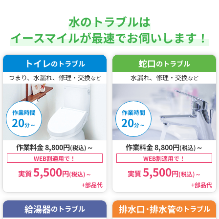
水のトラブルは
イースマイルが最速でお伺いします！
トイレ
蛇口
のトラブル
のトラブル
つまり、水漏れ、修理・交換
水漏れ、修理・交換
など
など
作業時間
作業時間
20
20
～
～
分
分
作業料金 8,800円
～
作業料金 8,800円
～
(税込)
(税込)
WEB割適用で！
WEB割適用で！
5,500
5,500
実質
円
実質
円
(税込)
～
(税込)
～
+部品代
+部品代
給湯器
排水口･排水管
のトラブル
のトラブル