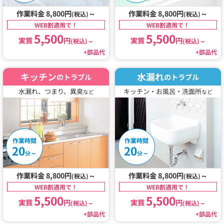
作業料金 8,800円
～
作業料金 8,800円
～
(税込)
(税込)
WEB割適用で！
WEB割適用で！
5,500
5,500
実質
円
実質
円
(税込)
～
(税込)
～
+部品代
+部品代
キッチン
水漏れ
のトラブル
のトラブル
水漏れ、つまり、異臭
キッチン・お風呂・洗面所
など
など
作業時間
作業時間
20
20
～
～
分
分
作業料金 8,800円
～
作業料金 8,800円
～
(税込)
(税込)
WEB割適用で！
WEB割適用で！
5,500
5,500
実質
円
実質
円
(税込)
～
(税込)
～
+部品代
+部品代