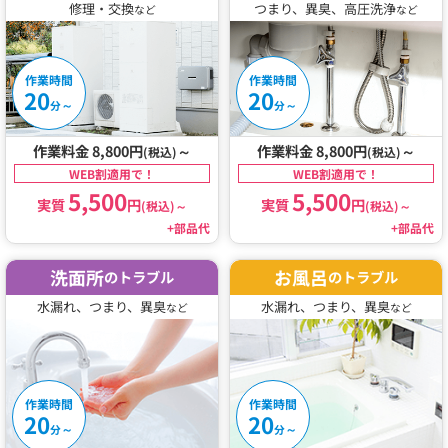
修理・交換
つまり、異臭、高圧洗浄
など
など
作業時間
作業時間
20
20
～
～
分
分
作業料金 8,800円
～
作業料金 8,800円
～
(税込)
(税込)
WEB割適用で！
WEB割適用で！
5,500
5,500
実質
円
実質
円
(税込)
～
(税込)
～
+部品代
+部品代
洗面所
お風呂
のトラブル
のトラブル
水漏れ、つまり、異臭
水漏れ、つまり、異臭
など
など
作業時間
作業時間
20
20
～
～
分
分