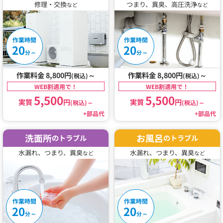
修理・交換
つまり、異臭、高圧洗浄
など
など
作業時間
作業時間
20
20
～
～
分
分
作業料金 8,800円
～
作業料金 8,800円
～
(税込)
(税込)
WEB割適用で！
WEB割適用で！
5,500
5,500
実質
円
実質
円
(税込)
～
(税込)
～
+部品代
+部品代
洗面所
お風呂
のトラブル
のトラブル
水漏れ、つまり、異臭
水漏れ、つまり、異臭
など
など
作業時間
作業時間
20
20
～
～
分
分