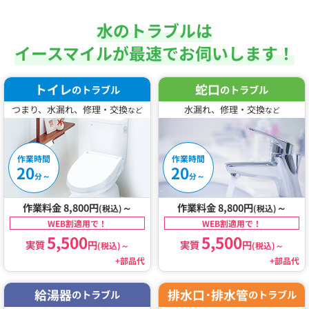
水のトラブルは
イースマイルが最速でお伺いします！
トイレ
蛇口
のトラブル
のトラブル
つまり、水漏れ、修理・交換
水漏れ、修理・交換
など
など
作業時間
作業時間
20
20
～
～
分
分
作業料金 8,800円
～
作業料金 8,800円
～
(税込)
(税込)
WEB割適用で！
WEB割適用で！
5,500
5,500
実質
円
実質
円
(税込)
～
(税込)
～
+部品代
+部品代
給湯器
排水口･排水管
のトラブル
のトラブル