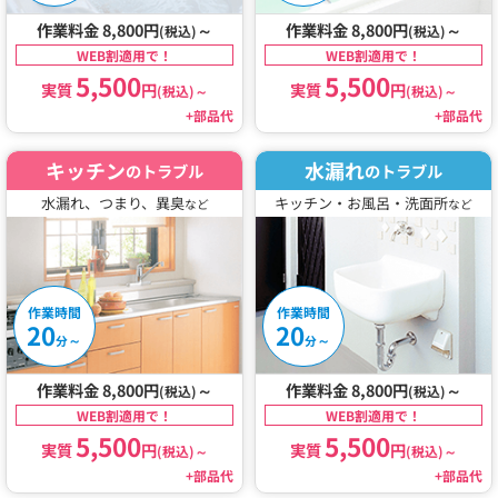
作業料金 8,800円
～
作業料金 8,800円
～
(税込)
(税込)
WEB割適用で！
WEB割適用で！
5,500
5,500
実質
円
実質
円
(税込)
～
(税込)
～
+部品代
+部品代
キッチン
水漏れ
のトラブル
のトラブル
水漏れ、つまり、異臭
キッチン・お風呂・洗面所
など
など
作業時間
作業時間
20
20
～
～
分
分
作業料金 8,800円
～
作業料金 8,800円
～
(税込)
(税込)
WEB割適用で！
WEB割適用で！
5,500
5,500
実質
円
実質
円
(税込)
～
(税込)
～
+部品代
+部品代