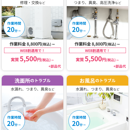
修理・交換
つまり、異臭、高圧洗浄
など
など
作業時間
作業時間
20
20
～
～
分
分
作業料金 8,800円
～
作業料金 8,800円
～
(税込)
(税込)
WEB割適用で！
WEB割適用で！
5,500
5,500
実質
円
実質
円
(税込)
～
(税込)
～
+部品代
+部品代
洗面所
お風呂
のトラブル
のトラブル
水漏れ、つまり、異臭
水漏れ、つまり、異臭
など
など
作業時間
作業時間
20
20
～
～
分
分