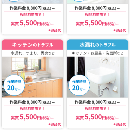
作業料金 8,800円
～
作業料金 8,800円
～
(税込)
(税込)
WEB割適用で！
WEB割適用で！
5,500
5,500
実質
円
実質
円
(税込)
～
(税込)
～
+部品代
+部品代
キッチン
水漏れ
のトラブル
のトラブル
水漏れ、つまり、異臭
キッチン・お風呂・洗面所
など
など
作業時間
作業時間
20
20
～
～
分
分
作業料金 8,800円
～
作業料金 8,800円
～
(税込)
(税込)
WEB割適用で！
WEB割適用で！
5,500
5,500
実質
円
実質
円
(税込)
～
(税込)
～
+部品代
+部品代