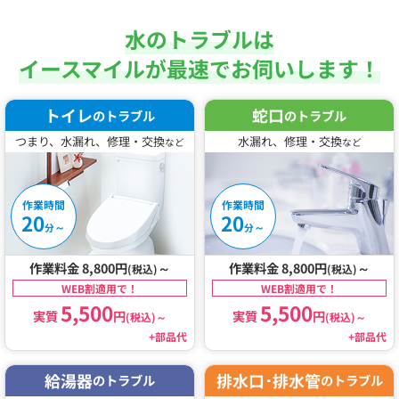
水のトラブルは
イースマイルが最速でお伺いします！
トイレ
蛇口
のトラブル
のトラブル
つまり、水漏れ、修理・交換
水漏れ、修理・交換
など
など
作業時間
作業時間
20
20
～
～
分
分
作業料金 8,800円
～
作業料金 8,800円
～
(税込)
(税込)
WEB割適用で！
WEB割適用で！
5,500
5,500
実質
円
実質
円
(税込)
～
(税込)
～
+部品代
+部品代
給湯器
排水口･排水管
のトラブル
のトラブル