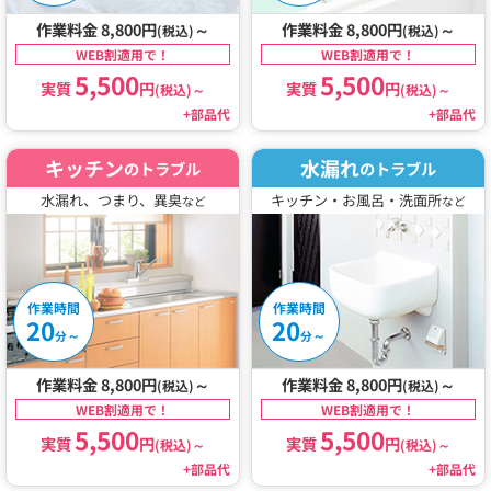
作業料金 8,800円
～
作業料金 8,800円
～
(税込)
(税込)
WEB割適用で！
WEB割適用で！
5,500
5,500
実質
円
実質
円
(税込)
～
(税込)
～
+部品代
+部品代
キッチン
水漏れ
のトラブル
のトラブル
水漏れ、つまり、異臭
キッチン・お風呂・洗面所
など
など
作業時間
作業時間
20
20
～
～
分
分
作業料金 8,800円
～
作業料金 8,800円
～
(税込)
(税込)
WEB割適用で！
WEB割適用で！
5,500
5,500
実質
円
実質
円
(税込)
～
(税込)
～
+部品代
+部品代