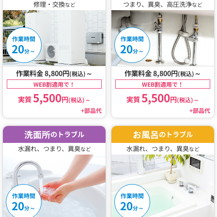
修理・交換
つまり、異臭、高圧洗浄
など
など
作業時間
作業時間
20
20
～
～
分
分
作業料金 8,800円
～
作業料金 8,800円
～
(税込)
(税込)
WEB割適用で！
WEB割適用で！
5,500
5,500
実質
円
実質
円
(税込)
～
(税込)
～
+部品代
+部品代
洗面所
お風呂
のトラブル
のトラブル
水漏れ、つまり、異臭
水漏れ、つまり、異臭
など
など
作業時間
作業時間
20
20
～
～
分
分