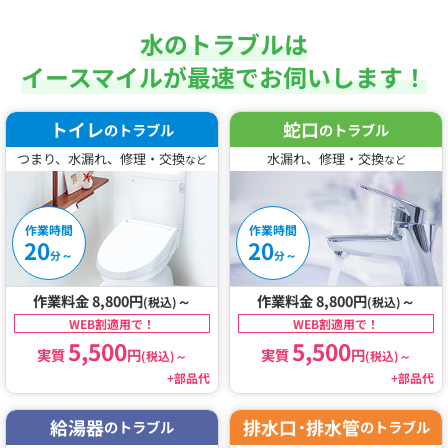
水のトラブルは
イースマイルが最速でお伺いします！
トイレ
蛇口
のトラブル
のトラブル
つまり、水漏れ、修理・交換
水漏れ、修理・交換
など
など
作業時間
作業時間
20
20
～
～
分
分
作業料金 8,800円
～
作業料金 8,800円
～
(税込)
(税込)
WEB割適用で！
WEB割適用で！
5,500
5,500
実質
円
実質
円
(税込)
～
(税込)
～
+部品代
+部品代
給湯器
排水口･排水管
のトラブル
のトラブル