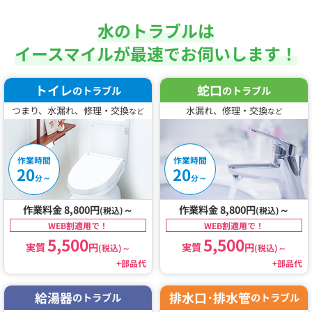
水のトラブルは
イースマイルが最速でお伺いします！
トイレ
蛇口
のトラブル
のトラブル
つまり、水漏れ、修理・交換
水漏れ、修理・交換
など
など
作業時間
作業時間
20
20
～
～
分
分
作業料金 8,800円
～
作業料金 8,800円
～
(税込)
(税込)
WEB割適用で！
WEB割適用で！
5,500
5,500
実質
円
実質
円
(税込)
～
(税込)
～
+部品代
+部品代
給湯器
排水口･排水管
のトラブル
のトラブル