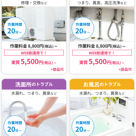
修理・交換
つまり、異臭、高圧洗浄
など
など
作業時間
作業時間
20
20
～
～
分
分
作業料金 8,800円
～
作業料金 8,800円
～
(税込)
(税込)
WEB割適用で！
WEB割適用で！
5,500
5,500
実質
円
実質
円
(税込)
～
(税込)
～
+部品代
+部品代
洗面所
お風呂
のトラブル
のトラブル
水漏れ、つまり、異臭
水漏れ、つまり、異臭
など
など
作業時間
作業時間
20
20
～
～
分
分