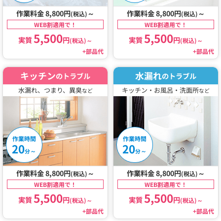
作業料金 8,800円
～
作業料金 8,800円
～
(税込)
(税込)
WEB割適用で！
WEB割適用で！
5,500
5,500
実質
円
実質
円
(税込)
～
(税込)
～
+部品代
+部品代
キッチン
水漏れ
のトラブル
のトラブル
水漏れ、つまり、異臭
キッチン・お風呂・洗面所
など
など
作業時間
作業時間
20
20
～
～
分
分
作業料金 8,800円
～
作業料金 8,800円
～
(税込)
(税込)
WEB割適用で！
WEB割適用で！
5,500
5,500
実質
円
実質
円
(税込)
～
(税込)
～
+部品代
+部品代