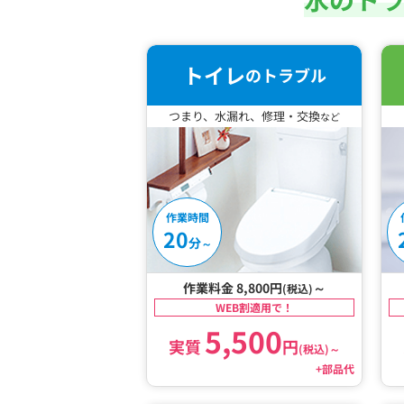
トイレ
のトラブル
つまり、水漏れ、修理・交換
など
作業時間
20
分
～
作業料金 8,800円
～
(税込)
WEB割適用で！
5,500
実質
円
(税込)
～
+部品代