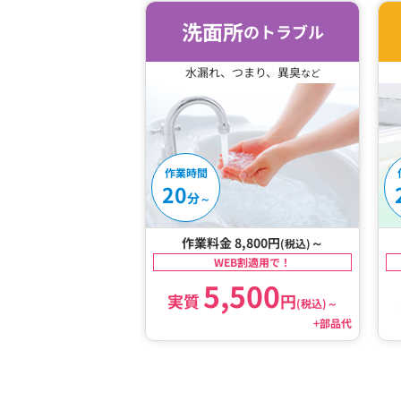
洗面所
のトラブル
水漏れ、つまり、異臭
など
作業時間
20
分
～
作業料金 8,800円
～
(税込)
WEB割適用で！
5,500
実質
円
(税込)
～
+部品代