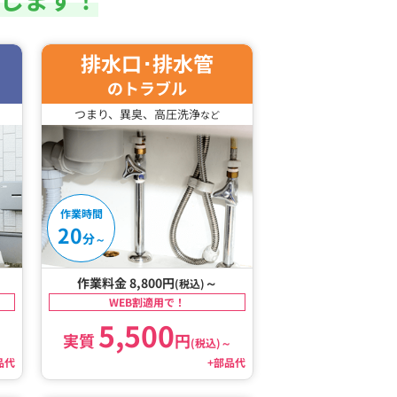
排水口･排水管
のトラブル
つまり、異臭、高圧洗浄
など
作業時間
20
分
～
作業料金 8,800円
～
(税込)
WEB割適用で！
5,500
実質
円
～
(税込)
～
品代
+部品代