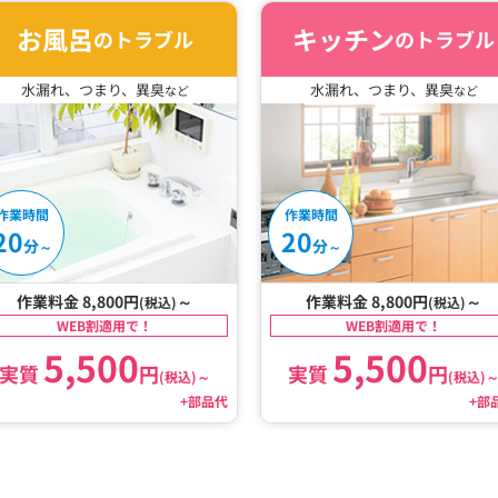
お風呂
キッチン
のトラブル
のトラブル
水漏れ、つまり、異臭
水漏れ、つまり、異臭
など
など
作業時間
作業時間
20
20
分
分
～
～
作業料金 8,800円
～
作業料金 8,800円
～
(税込)
(税込)
WEB割適用で！
WEB割適用で！
5,500
5,500
実質
円
実質
円
(税込)
～
(税込)
+部品代
+部