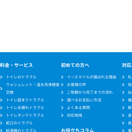
料金・サービス
初めての方へ
対応
トイレのトラブル
イースマイルが選ばれる理由
札
ウォシュレット・温水洗浄便座
お客様の声
旭
交換
ご依頼から完了までの流れ
仙
トイレ詰まりトラブル
選べるお支払い方法
福
トイレ水漏れトラブル
よくある質問
新
トイレタンクトラブル
対応地域
金
蛇口のトラブル
長
お役立ちコラム
給湯器のトラブル
東