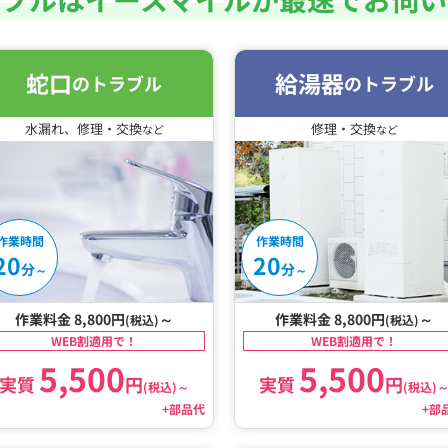
蛇口
給湯器
のトラブル
のトラブル
水漏れ、修理・交換
修理・交換
など
など
作業時間
作業時間
20
20
分
分
～
～
作業料金 8,800円
～
作業料金 8,800円
～
(税込)
(税込)
WEB割適用で！
WEB割適用で！
5,500
5,500
実質
円
実質
円
(税込)
～
(税込)
+部品代
+部