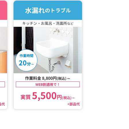
水漏れ
のトラブル
キッチン・お風呂・洗面所
など
作業時間
20
分
～
作業料金 8,800円
～
(税込)
WEB割適用で！
5,500
実質
円
～
(税込)
～
品代
+部品代