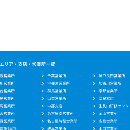
エリア・支店・営業所一覧
幌営業所
千葉営業所
神戸長田営業所
川営業所
宇都宮営業所
加古川営業所
台営業所
群馬営業所
京都営業所
島営業所
山梨営業所
奈良本店
潟営業所
中部支店
生駒山研修センタ
沢営業所
名古屋南営業所
岡山営業所
野営業所
名古屋瑞穂営業所
広島営業所
京第1本社
岐阜営業所
山口営業所