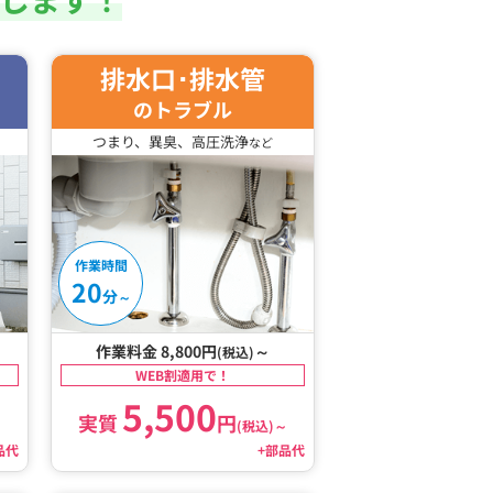
排水口･排水管
のトラブル
つまり、異臭、高圧洗浄
など
作業時間
20
分
～
作業料金 8,800円
～
(税込)
WEB割適用で！
5,500
実質
円
～
(税込)
～
品代
+部品代