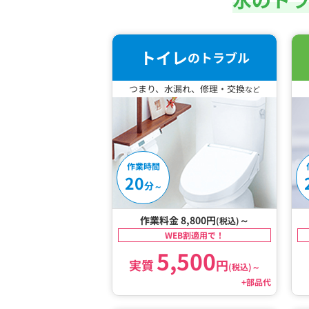
トイレ
のトラブル
つまり、水漏れ、修理・交換
など
作業時間
20
分
～
作業料金 8,800円
～
(税込)
WEB割適用で！
5,500
実質
円
(税込)
～
+部品代