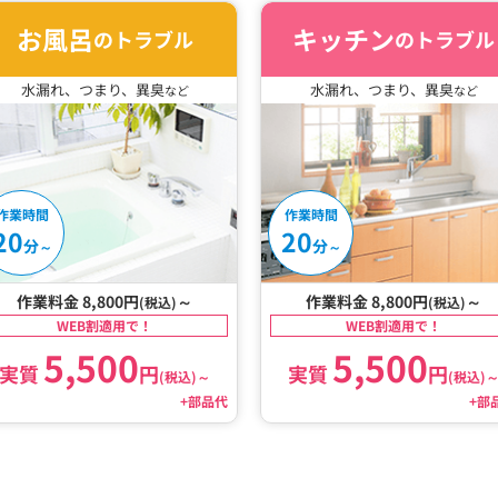
お風呂
キッチン
のトラブル
のトラブル
水漏れ、つまり、異臭
水漏れ、つまり、異臭
など
など
作業時間
作業時間
20
20
分
分
～
～
作業料金 8,800円
～
作業料金 8,800円
～
(税込)
(税込)
WEB割適用で！
WEB割適用で！
5,500
5,500
実質
円
実質
円
(税込)
～
(税込)
+部品代
+部