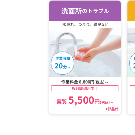
洗面所
のトラブル
水漏れ、つまり、異臭
など
作業時間
20
分
～
作業料金 8,800円
～
(税込)
WEB割適用で！
5,500
実質
円
(税込)
～
+部品代