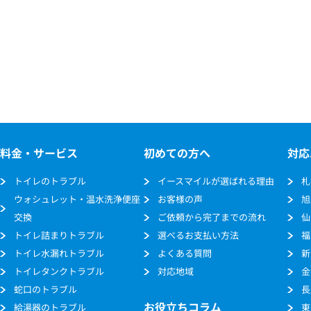
料金・サービス
初めての方へ
対応
トイレのトラブル
イースマイルが選ばれる理由
札
ウォシュレット・温水洗浄便座
お客様の声
旭
交換
ご依頼から完了までの流れ
仙
トイレ詰まりトラブル
選べるお支払い方法
福
トイレ水漏れトラブル
よくある質問
新
トイレタンクトラブル
対応地域
金
蛇口のトラブル
長
お役立ちコラム
給湯器のトラブル
東