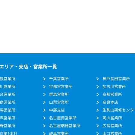
エリア・支店・営業所一覧
幌営業所
千葉営業所
神戸長田営業所
川営業所
宇都宮営業所
加古川営業所
台営業所
群馬営業所
京都営業所
島営業所
山梨営業所
奈良本店
潟営業所
中部支店
生駒山研修センタ
沢営業所
名古屋南営業所
岡山営業所
野営業所
名古屋瑞穂営業所
広島営業所
京第1本社
岐阜営業所
山口営業所