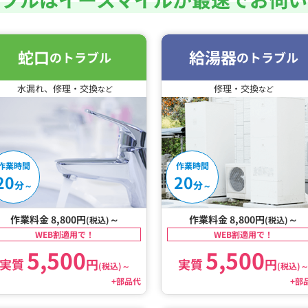
蛇口
給湯器
のトラブル
のトラブル
水漏れ、修理・交換
修理・交換
など
など
作業時間
作業時間
20
20
分
分
～
～
作業料金 8,800円
～
作業料金 8,800円
～
(税込)
(税込)
WEB割適用で！
WEB割適用で！
5,500
5,500
実質
円
実質
円
(税込)
～
(税込)
+部品代
+部