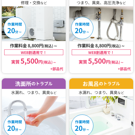
修理・交換
つまり、異臭、高圧洗浄
など
など
作業時間
作業時間
20
20
～
～
分
分
作業料金 8,800円
～
作業料金 8,800円
～
(税込)
(税込)
WEB割適用で！
WEB割適用で！
5,500
5,500
実質
円
実質
円
(税込)
～
(税込)
～
+部品代
+部品代
洗面所
お風呂
のトラブル
のトラブル
水漏れ、つまり、異臭
水漏れ、つまり、異臭
など
など
作業時間
作業時間
20
20
～
～
分
分