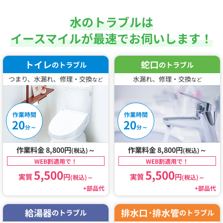
水のトラブルは
イースマイルが最速でお伺いします！
トイレ
蛇口
のトラブル
のトラブル
つまり、水漏れ、修理・交換
水漏れ、修理・交換
など
など
作業時間
作業時間
20
20
～
～
分
分
作業料金 8,800円
～
作業料金 8,800円
～
(税込)
(税込)
WEB割適用で！
WEB割適用で！
5,500
5,500
実質
円
実質
円
(税込)
～
(税込)
～
+部品代
+部品代
給湯器
排水口･排水管
のトラブル
のトラブル