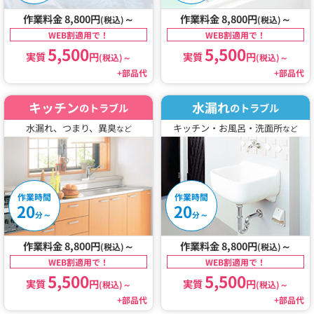
作業料金 8,800円
～
作業料金 8,800円
～
(税込)
(税込)
WEB割適用で！
WEB割適用で！
5,500
5,500
実質
円
実質
円
(税込)
～
(税込)
～
+部品代
+部品代
キッチン
水漏れ
のトラブル
のトラブル
水漏れ、つまり、異臭
キッチン・お風呂・洗面所
など
など
作業時間
作業時間
20
20
～
～
分
分
作業料金 8,800円
～
作業料金 8,800円
～
(税込)
(税込)
WEB割適用で！
WEB割適用で！
5,500
5,500
実質
円
実質
円
(税込)
～
(税込)
～
+部品代
+部品代