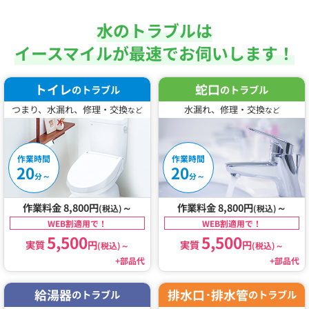
水のトラブルは
イースマイルが最速でお伺いします！
トイレ
蛇口
のトラブル
のトラブル
つまり、水漏れ、修理・交換
水漏れ、修理・交換
など
など
作業時間
作業時間
20
20
～
～
分
分
作業料金 8,800円
～
作業料金 8,800円
～
(税込)
(税込)
WEB割適用で！
WEB割適用で！
5,500
5,500
実質
円
実質
円
(税込)
～
(税込)
～
+部品代
+部品代
給湯器
排水口･排水管
のトラブル
のトラブル