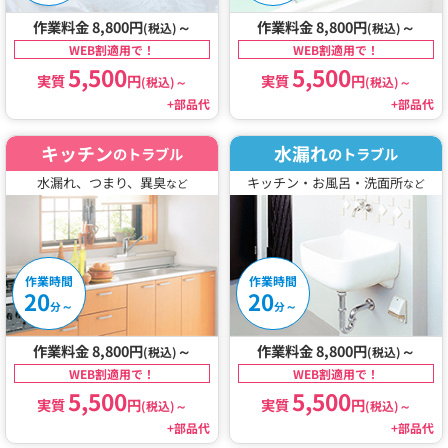
作業料金 8,800円
～
作業料金 8,800円
～
(税込)
(税込)
WEB割適用で！
WEB割適用で！
5,500
5,500
実質
円
実質
円
(税込)
～
(税込)
～
+部品代
+部品代
キッチン
水漏れ
のトラブル
のトラブル
水漏れ、つまり、異臭
キッチン・お風呂・洗面所
など
など
作業時間
作業時間
20
20
～
～
分
分
作業料金 8,800円
～
作業料金 8,800円
～
(税込)
(税込)
WEB割適用で！
WEB割適用で！
5,500
5,500
実質
円
実質
円
(税込)
～
(税込)
～
+部品代
+部品代