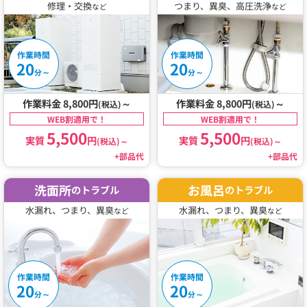
修理・交換
つまり、異臭、高圧洗浄
など
など
作業時間
作業時間
20
20
～
～
分
分
作業料金 8,800円
～
作業料金 8,800円
～
(税込)
(税込)
WEB割適用で！
WEB割適用で！
5,500
5,500
実質
円
実質
円
(税込)
～
(税込)
～
+部品代
+部品代
洗面所
お風呂
のトラブル
のトラブル
水漏れ、つまり、異臭
水漏れ、つまり、異臭
など
など
作業時間
作業時間
20
20
～
～
分
分