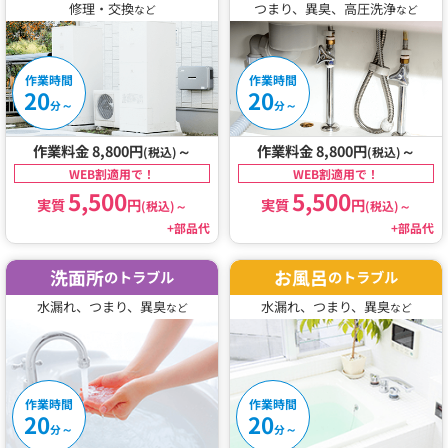
修理・交換
つまり、異臭、高圧洗浄
など
など
作業時間
作業時間
20
20
～
～
分
分
作業料金 8,800円
～
作業料金 8,800円
～
(税込)
(税込)
WEB割適用で！
WEB割適用で！
5,500
5,500
実質
円
実質
円
(税込)
～
(税込)
～
+部品代
+部品代
洗面所
お風呂
のトラブル
のトラブル
水漏れ、つまり、異臭
水漏れ、つまり、異臭
など
など
作業時間
作業時間
20
20
～
～
分
分