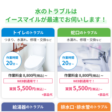
水のトラブルは
イースマイルが最速でお伺いします！
トイレ
蛇口
のトラブル
のトラブル
つまり、水漏れ、修理・交換
水漏れ、修理・交換
など
など
作業時間
作業時間
20
20
～
～
分
分
作業料金 8,800円
～
作業料金 8,800円
～
(税込)
(税込)
WEB割適用で！
WEB割適用で！
5,500
5,500
実質
円
実質
円
(税込)
～
(税込)
～
+部品代
+部品代
給湯器
排水口･排水管
のトラブル
のトラブル