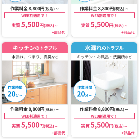
作業料金 8,800円
～
作業料金 8,800円
～
(税込)
(税込)
WEB割適用で！
WEB割適用で！
5,500
5,500
実質
円
実質
円
(税込)
～
(税込)
～
+部品代
+部品代
キッチン
水漏れ
のトラブル
のトラブル
水漏れ、つまり、異臭
キッチン・お風呂・洗面所
など
など
作業時間
作業時間
20
20
～
～
分
分
作業料金 8,800円
～
作業料金 8,800円
～
(税込)
(税込)
WEB割適用で！
WEB割適用で！
5,500
5,500
実質
円
実質
円
(税込)
～
(税込)
～
+部品代
+部品代