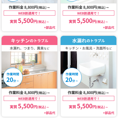
作業料金 8,800円
～
作業料金 8,800円
～
(税込)
(税込)
WEB割適用で！
WEB割適用で！
5,500
5,500
実質
円
実質
円
(税込)
～
(税込)
～
+部品代
+部品代
キッチン
水漏れ
のトラブル
のトラブル
水漏れ、つまり、異臭
キッチン・お風呂・洗面所
など
など
作業時間
作業時間
20
20
～
～
分
分
作業料金 8,800円
～
作業料金 8,800円
～
(税込)
(税込)
WEB割適用で！
WEB割適用で！
5,500
5,500
実質
円
実質
円
(税込)
～
(税込)
～
+部品代
+部品代