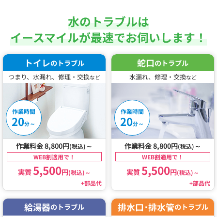
水のトラブルは
イースマイルが最速でお伺いします！
トイレ
蛇口
のトラブル
のトラブル
つまり、水漏れ、修理・交換
水漏れ、修理・交換
など
など
作業時間
作業時間
20
20
～
～
分
分
作業料金 8,800円
～
作業料金 8,800円
～
(税込)
(税込)
WEB割適用で！
WEB割適用で！
5,500
5,500
実質
円
実質
円
(税込)
～
(税込)
～
+部品代
+部品代
給湯器
排水口･排水管
のトラブル
のトラブル