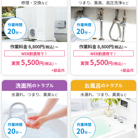
修理・交換
つまり、異臭、高圧洗浄
など
など
作業時間
作業時間
20
20
～
～
分
分
作業料金 8,800円
～
作業料金 8,800円
～
(税込)
(税込)
WEB割適用で！
WEB割適用で！
5,500
5,500
実質
円
実質
円
(税込)
～
(税込)
～
+部品代
+部品代
洗面所
お風呂
のトラブル
のトラブル
水漏れ、つまり、異臭
水漏れ、つまり、異臭
など
など
作業時間
作業時間
20
20
～
～
分
分