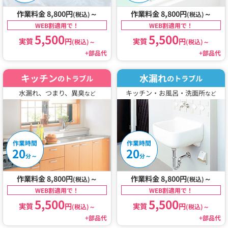
作業料金 8,800円
～
作業料金 8,800円
～
(税込)
(税込)
WEB割適用で！
WEB割適用で！
5,500
5,500
実質
円
実質
円
(税込)
～
(税込)
～
+部品代
+部品代
キッチン
水漏れ
のトラブル
のトラブル
水漏れ、つまり、異臭
キッチン・お風呂・洗面所
など
など
作業時間
作業時間
20
20
～
～
分
分
作業料金 8,800円
～
作業料金 8,800円
～
(税込)
(税込)
WEB割適用で！
WEB割適用で！
5,500
5,500
実質
円
実質
円
(税込)
～
(税込)
～
+部品代
+部品代