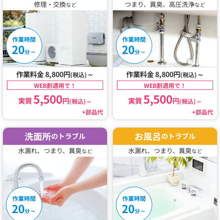
修理・交換
つまり、異臭、高圧洗浄
など
など
作業時間
作業時間
20
20
～
～
分
分
作業料金 8,800円
～
作業料金 8,800円
～
(税込)
(税込)
WEB割適用で！
WEB割適用で！
5,500
5,500
実質
円
実質
円
(税込)
～
(税込)
～
+部品代
+部品代
洗面所
お風呂
のトラブル
のトラブル
水漏れ、つまり、異臭
水漏れ、つまり、異臭
など
など
作業時間
作業時間
20
20
～
～
分
分