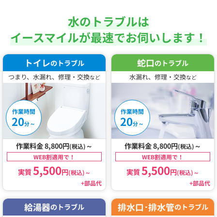
水のトラブルは
イースマイルが最速でお伺いします！
トイレ
蛇口
のトラブル
のトラブル
つまり、水漏れ、修理・交換
水漏れ、修理・交換
など
など
作業時間
作業時間
20
20
～
～
分
分
作業料金 8,800円
～
作業料金 8,800円
～
(税込)
(税込)
WEB割適用で！
WEB割適用で！
5,500
5,500
実質
円
実質
円
(税込)
～
(税込)
～
+部品代
+部品代
給湯器
排水口･排水管
のトラブル
のトラブル