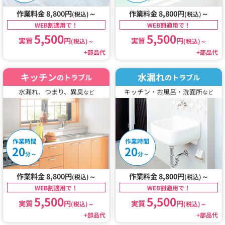
作業料金 8,800円
～
作業料金 8,800円
～
(税込)
(税込)
WEB割適用で！
WEB割適用で！
5,500
5,500
実質
円
実質
円
(税込)
～
(税込)
～
+部品代
+部品代
キッチン
水漏れ
のトラブル
のトラブル
水漏れ、つまり、異臭
キッチン・お風呂・洗面所
など
など
作業時間
作業時間
20
20
～
～
分
分
作業料金 8,800円
～
作業料金 8,800円
～
(税込)
(税込)
WEB割適用で！
WEB割適用で！
5,500
5,500
実質
円
実質
円
(税込)
～
(税込)
～
+部品代
+部品代