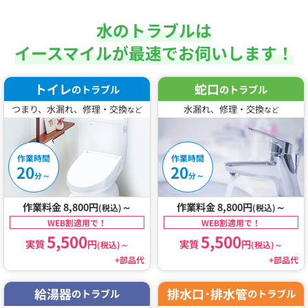
水のトラブルは
イースマイルが最速でお伺いします！
トイレ
蛇口
のトラブル
のトラブル
つまり、水漏れ、修理・交換
水漏れ、修理・交換
など
など
作業時間
作業時間
20
20
～
～
分
分
作業料金 8,800円
～
作業料金 8,800円
～
(税込)
(税込)
WEB割適用で！
WEB割適用で！
5,500
5,500
実質
円
実質
円
(税込)
～
(税込)
～
+部品代
+部品代
給湯器
排水口･排水管
のトラブル
のトラブル