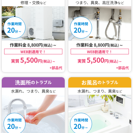
修理・交換
つまり、異臭、高圧洗浄
など
など
作業時間
作業時間
20
20
～
～
分
分
作業料金 8,800円
～
作業料金 8,800円
～
(税込)
(税込)
WEB割適用で！
WEB割適用で！
5,500
5,500
実質
円
実質
円
(税込)
～
(税込)
～
+部品代
+部品代
洗面所
お風呂
のトラブル
のトラブル
水漏れ、つまり、異臭
水漏れ、つまり、異臭
など
など
作業時間
作業時間
20
20
～
～
分
分