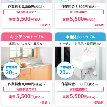
作業料金 8,800円
～
作業料金 8,800円
～
(税込)
(税込)
WEB割適用で！
WEB割適用で！
5,500
5,500
実質
円
実質
円
(税込)
～
(税込)
～
+部品代
+部品代
キッチン
水漏れ
のトラブル
のトラブル
水漏れ、つまり、異臭
キッチン・お風呂・洗面所
など
など
作業時間
作業時間
20
20
～
～
分
分
作業料金 8,800円
～
作業料金 8,800円
～
(税込)
(税込)
WEB割適用で！
WEB割適用で！
5,500
5,500
実質
円
実質
円
(税込)
～
(税込)
～
+部品代
+部品代