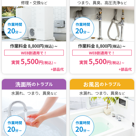
修理・交換
つまり、異臭、高圧洗浄
など
など
作業時間
作業時間
20
20
～
～
分
分
作業料金 8,800円
～
作業料金 8,800円
～
(税込)
(税込)
WEB割適用で！
WEB割適用で！
5,500
5,500
実質
円
実質
円
(税込)
～
(税込)
～
+部品代
+部品代
洗面所
お風呂
のトラブル
のトラブル
水漏れ、つまり、異臭
水漏れ、つまり、異臭
など
など
作業時間
作業時間
20
20
～
～
分
分