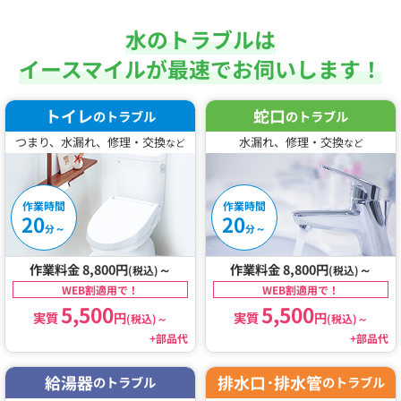
水のトラブルは
イースマイルが最速でお伺いします！
トイレ
蛇口
のトラブル
のトラブル
つまり、水漏れ、修理・交換
水漏れ、修理・交換
など
など
作業時間
作業時間
20
20
～
～
分
分
作業料金 8,800円
～
作業料金 8,800円
～
(税込)
(税込)
WEB割適用で！
WEB割適用で！
5,500
5,500
実質
円
実質
円
(税込)
～
(税込)
～
+部品代
+部品代
給湯器
排水口･排水管
のトラブル
のトラブル