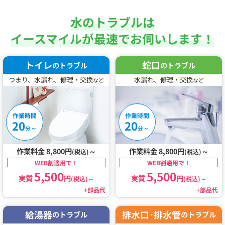
水のトラブルは
イースマイルが最速でお伺いします！
トイレ
蛇口
のトラブル
のトラブル
つまり、水漏れ、修理・交換
水漏れ、修理・交換
など
など
作業時間
作業時間
20
20
～
～
分
分
作業料金 8,800円
～
作業料金 8,800円
～
(税込)
(税込)
WEB割適用で！
WEB割適用で！
5,500
5,500
実質
円
実質
円
(税込)
～
(税込)
～
+部品代
+部品代
給湯器
排水口･排水管
のトラブル
のトラブル