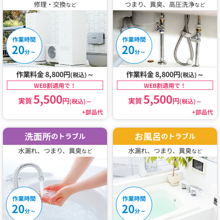
修理・交換
つまり、異臭、高圧洗浄
など
など
作業時間
作業時間
20
20
～
～
分
分
作業料金 8,800円
～
作業料金 8,800円
～
(税込)
(税込)
WEB割適用で！
WEB割適用で！
5,500
5,500
実質
円
実質
円
(税込)
～
(税込)
～
+部品代
+部品代
洗面所
お風呂
のトラブル
のトラブル
水漏れ、つまり、異臭
水漏れ、つまり、異臭
など
など
作業時間
作業時間
20
20
～
～
分
分