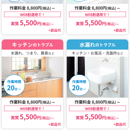
作業料金 8,800円
～
作業料金 8,800円
～
(税込)
(税込)
WEB割適用で！
WEB割適用で！
5,500
5,500
実質
円
実質
円
(税込)
～
(税込)
～
+部品代
+部品代
キッチン
水漏れ
のトラブル
のトラブル
水漏れ、つまり、異臭
キッチン・お風呂・洗面所
など
など
作業時間
作業時間
20
20
～
～
分
分
作業料金 8,800円
～
作業料金 8,800円
～
(税込)
(税込)
WEB割適用で！
WEB割適用で！
5,500
5,500
実質
円
実質
円
(税込)
～
(税込)
～
+部品代
+部品代