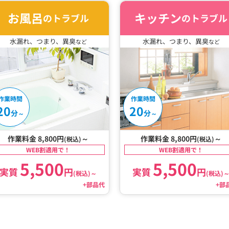
お風呂
キッチン
のトラブル
のトラブル
水漏れ、つまり、異臭
水漏れ、つまり、異臭
など
など
作業時間
作業時間
20
20
分
分
～
～
作業料金 8,800円
～
作業料金 8,800円
～
(税込)
(税込)
WEB割適用で！
WEB割適用で！
5,500
5,500
実質
円
実質
円
(税込)
～
(税込)
+部品代
+部