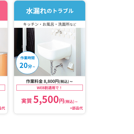
水漏れ
のトラブル
キッチン・お風呂・洗面所
など
作業時間
20
分
～
作業料金 8,800円
～
(税込)
WEB割適用で！
5,500
実質
円
～
(税込)
～
品代
+部品代