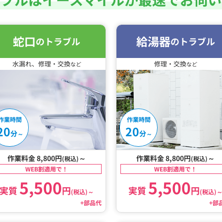
蛇口
給湯器
のトラブル
のトラブル
水漏れ、修理・交換
修理・交換
など
など
作業時間
作業時間
20
20
分
分
～
～
作業料金 8,800円
～
作業料金 8,800円
～
(税込)
(税込)
WEB割適用で！
WEB割適用で！
5,500
5,500
実質
円
実質
円
(税込)
～
(税込)
+部品代
+部