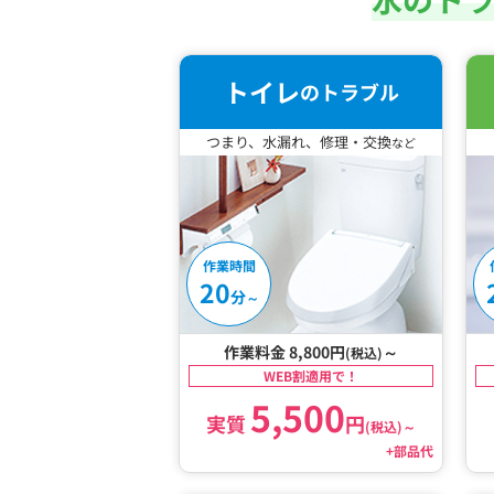
トイレ
のトラブル
つまり、水漏れ、修理・交換
など
作業時間
20
分
～
作業料金 8,800円
～
(税込)
WEB割適用で！
5,500
実質
円
(税込)
～
+部品代