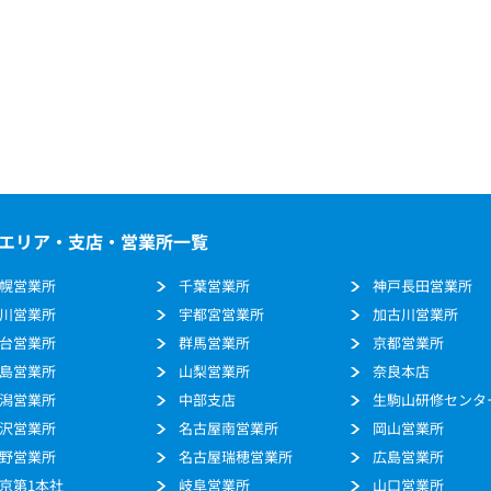
エリア・支店・営業所一覧
幌営業所
千葉営業所
神戸長田営業所
川営業所
宇都宮営業所
加古川営業所
台営業所
群馬営業所
京都営業所
島営業所
山梨営業所
奈良本店
潟営業所
中部支店
生駒山研修センタ
沢営業所
名古屋南営業所
岡山営業所
野営業所
名古屋瑞穂営業所
広島営業所
京第1本社
岐阜営業所
山口営業所