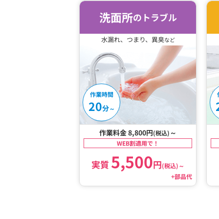
洗面所
のトラブル
水漏れ、つまり、異臭
など
作業時間
20
分
～
作業料金 8,800円
～
(税込)
WEB割適用で！
5,500
実質
円
(税込)
～
+部品代