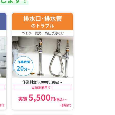
排水口･排水管
のトラブル
つまり、異臭、高圧洗浄
など
作業時間
20
分
～
作業料金 8,800円
～
(税込)
WEB割適用で！
5,500
実質
円
～
(税込)
～
品代
+部品代