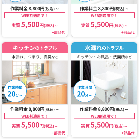
作業料金 8,800円
～
作業料金 8,800円
～
(税込)
(税込)
WEB割適用で！
WEB割適用で！
5,500
5,500
実質
円
実質
円
(税込)
～
(税込)
～
+部品代
+部品代
キッチン
水漏れ
のトラブル
のトラブル
水漏れ、つまり、異臭
キッチン・お風呂・洗面所
など
など
作業時間
作業時間
20
20
～
～
分
分
作業料金 8,800円
～
作業料金 8,800円
～
(税込)
(税込)
WEB割適用で！
WEB割適用で！
5,500
5,500
実質
円
実質
円
(税込)
～
(税込)
～
+部品代
+部品代