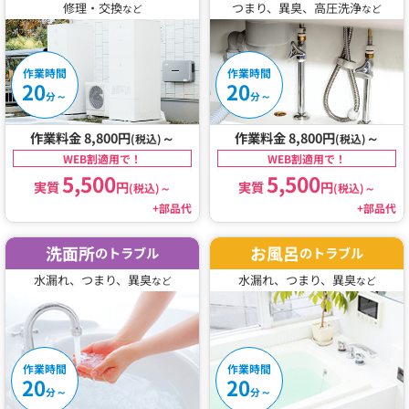
修理・交換
つまり、異臭、高圧洗浄
など
など
作業時間
作業時間
20
20
～
～
分
分
作業料金 8,800円
～
作業料金 8,800円
～
(税込)
(税込)
WEB割適用で！
WEB割適用で！
5,500
5,500
実質
円
実質
円
(税込)
～
(税込)
～
+部品代
+部品代
洗面所
お風呂
のトラブル
のトラブル
水漏れ、つまり、異臭
水漏れ、つまり、異臭
など
など
作業時間
作業時間
20
20
～
～
分
分