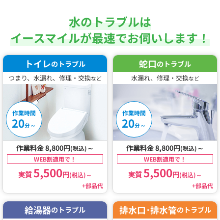
水のトラブルは
イースマイルが最速でお伺いします！
トイレ
蛇口
のトラブル
のトラブル
つまり、水漏れ、修理・交換
水漏れ、修理・交換
など
など
作業時間
作業時間
20
20
～
～
分
分
作業料金 8,800円
～
作業料金 8,800円
～
(税込)
(税込)
WEB割適用で！
WEB割適用で！
5,500
5,500
実質
円
実質
円
(税込)
～
(税込)
～
+部品代
+部品代
給湯器
排水口･排水管
のトラブル
のトラブル