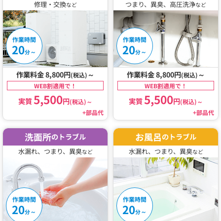
修理・交換
つまり、異臭、高圧洗浄
など
など
作業時間
作業時間
20
20
～
～
分
分
作業料金 8,800円
～
作業料金 8,800円
～
(税込)
(税込)
WEB割適用で！
WEB割適用で！
5,500
5,500
実質
円
実質
円
(税込)
～
(税込)
～
+部品代
+部品代
洗面所
お風呂
のトラブル
のトラブル
水漏れ、つまり、異臭
水漏れ、つまり、異臭
など
など
作業時間
作業時間
20
20
～
～
分
分