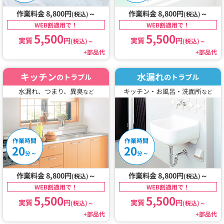
作業料金 8,800円
～
作業料金 8,800円
～
(税込)
(税込)
WEB割適用で！
WEB割適用で！
5,500
5,500
実質
円
実質
円
(税込)
～
(税込)
～
+部品代
+部品代
キッチン
水漏れ
のトラブル
のトラブル
水漏れ、つまり、異臭
キッチン・お風呂・洗面所
など
など
作業時間
作業時間
20
20
～
～
分
分
作業料金 8,800円
～
作業料金 8,800円
～
(税込)
(税込)
WEB割適用で！
WEB割適用で！
5,500
5,500
実質
円
実質
円
(税込)
～
(税込)
～
+部品代
+部品代