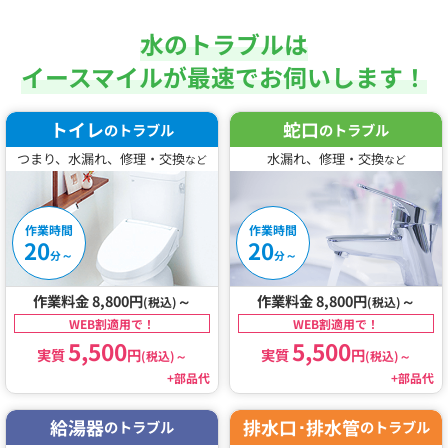
水のトラブルは
イースマイルが最速でお伺いします！
トイレ
蛇口
のトラブル
のトラブル
つまり、水漏れ、修理・交換
水漏れ、修理・交換
など
など
作業時間
作業時間
20
20
～
～
分
分
作業料金 8,800円
～
作業料金 8,800円
～
(税込)
(税込)
WEB割適用で！
WEB割適用で！
5,500
5,500
実質
円
実質
円
(税込)
～
(税込)
～
+部品代
+部品代
給湯器
排水口･排水管
のトラブル
のトラブル