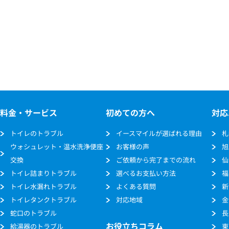
料金・サービス
初めての方へ
対応
トイレのトラブル
イースマイルが選ばれる理由
札
ウォシュレット・温水洗浄便座
お客様の声
旭
交換
ご依頼から完了までの流れ
仙
トイレ詰まりトラブル
選べるお支払い方法
福
トイレ水漏れトラブル
よくある質問
新
トイレタンクトラブル
対応地域
金
蛇口のトラブル
長
お役立ちコラム
給湯器のトラブル
東