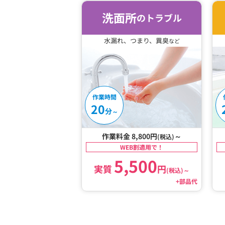
洗面所
のトラブル
水漏れ、つまり、異臭
など
作業時間
20
分
～
作業料金 8,800円
～
(税込)
WEB割適用で！
5,500
実質
円
(税込)
～
+部品代