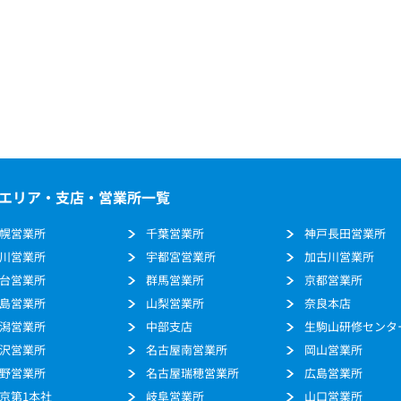
エリア・支店・営業所一覧
幌営業所
千葉営業所
神戸長田営業所
川営業所
宇都宮営業所
加古川営業所
台営業所
群馬営業所
京都営業所
島営業所
山梨営業所
奈良本店
潟営業所
中部支店
生駒山研修センタ
沢営業所
名古屋南営業所
岡山営業所
野営業所
名古屋瑞穂営業所
広島営業所
京第1本社
岐阜営業所
山口営業所