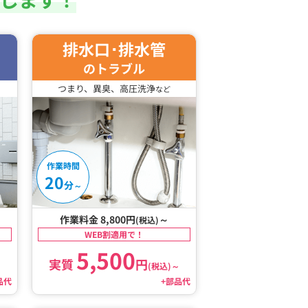
排水口･排水管
のトラブル
つまり、異臭、高圧洗浄
など
作業時間
20
分
～
作業料金 8,800円
～
(税込)
WEB割適用で！
5,500
実質
円
～
(税込)
～
品代
+部品代