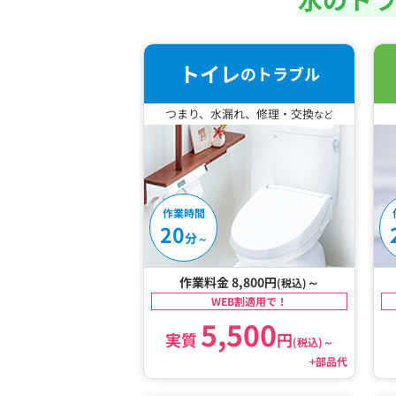
トイレ
のトラブル
つまり、水漏れ、修理・交換
など
作業時間
20
分
～
作業料金 8,800円
～
(税込)
WEB割適用で！
5,500
実質
円
(税込)
～
+部品代