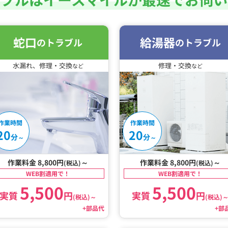
蛇口
給湯器
のトラブル
のトラブル
水漏れ、修理・交換
修理・交換
など
など
作業時間
作業時間
20
20
分
分
～
～
作業料金 8,800円
～
作業料金 8,800円
～
(税込)
(税込)
WEB割適用で！
WEB割適用で！
5,500
5,500
実質
円
実質
円
(税込)
～
(税込)
+部品代
+部