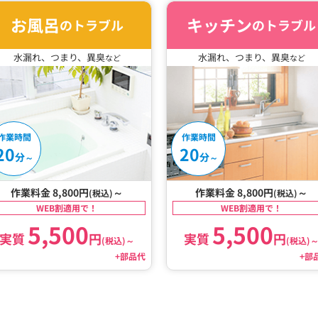
お風呂
キッチン
のトラブル
のトラブル
水漏れ、つまり、異臭
水漏れ、つまり、異臭
など
など
作業時間
作業時間
20
20
分
分
～
～
作業料金 8,800円
～
作業料金 8,800円
～
(税込)
(税込)
WEB割適用で！
WEB割適用で！
5,500
5,500
実質
円
実質
円
(税込)
～
(税込)
+部品代
+部