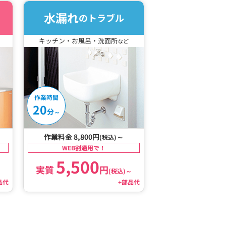
水漏れ
のトラブル
キッチン・お風呂・洗面所
など
作業時間
20
分
～
作業料金 8,800円
～
(税込)
WEB割適用で！
5,500
実質
円
～
(税込)
～
品代
+部品代