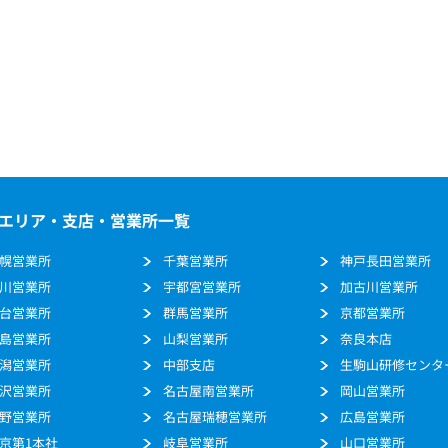
エリア・支店・営業所一覧
幌営業所
千葉営業所
神戸長田営業所
川営業所
宇都宮営業所
加古川営業所
台営業所
群馬営業所
京都営業所
島営業所
山梨営業所
奈良本店
潟営業所
中部支店
生駒山研修センタ
沢営業所
名古屋南営業所
岡山営業所
野営業所
名古屋瑞穂営業所
広島営業所
京第1本社
岐阜営業所
山口営業所