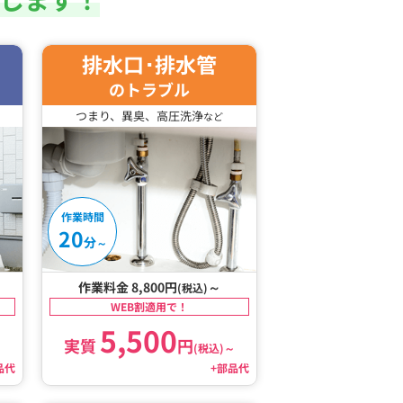
排水口･排水管
のトラブル
つまり、異臭、高圧洗浄
など
作業時間
20
分
～
作業料金 8,800円
～
(税込)
WEB割適用で！
5,500
実質
円
～
(税込)
～
品代
+部品代