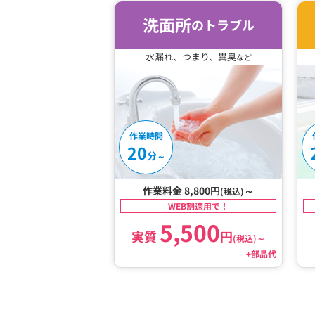
洗面所
のトラブル
水漏れ、つまり、異臭
など
作業時間
20
分
～
作業料金 8,800円
～
(税込)
WEB割適用で！
5,500
実質
円
(税込)
～
+部品代