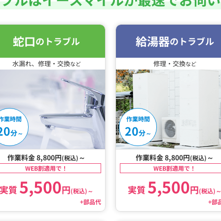
蛇口
給湯器
のトラブル
のトラブル
水漏れ、修理・交換
修理・交換
など
など
作業時間
作業時間
20
20
分
分
～
～
作業料金 8,800円
～
作業料金 8,800円
～
(税込)
(税込)
WEB割適用で！
WEB割適用で！
5,500
5,500
実質
円
実質
円
(税込)
～
(税込)
+部品代
+部