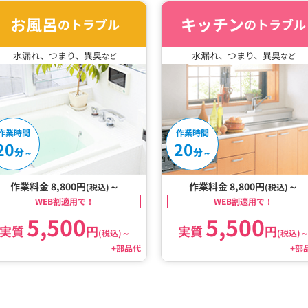
お風呂
キッチン
のトラブル
のトラブル
水漏れ、つまり、異臭
水漏れ、つまり、異臭
など
など
作業時間
作業時間
20
20
分
分
～
～
作業料金 8,800円
～
作業料金 8,800円
～
(税込)
(税込)
WEB割適用で！
WEB割適用で！
5,500
5,500
実質
円
実質
円
(税込)
～
(税込)
+部品代
+部