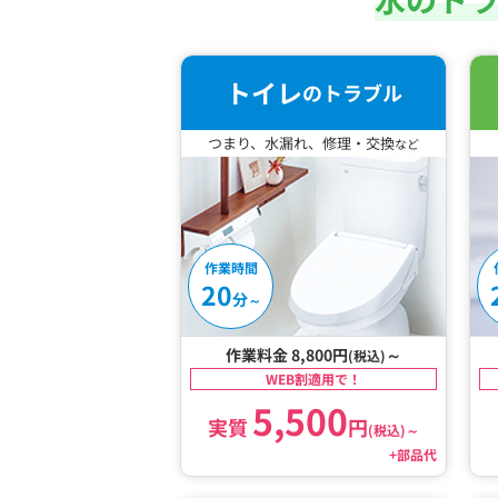
トイレ
のトラブル
つまり、水漏れ、修理・交換
など
作業時間
20
分
～
作業料金 8,800円
～
(税込)
WEB割適用で！
5,500
実質
円
(税込)
～
+部品代