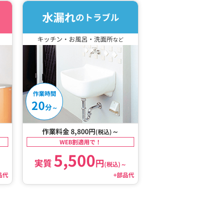
水漏れ
のトラブル
キッチン・お風呂・洗面所
など
作業時間
20
分
～
作業料金 8,800円
～
(税込)
WEB割適用で！
5,500
実質
円
～
(税込)
～
品代
+部品代