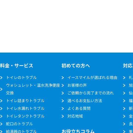
料金・サービス
初めての方へ
対応
トイレのトラブル
イースマイルが選ばれる理由
札
ウォシュレット・温水洗浄便座
お客様の声
旭
交換
ご依頼から完了までの流れ
仙
トイレ詰まりトラブル
選べるお支払い方法
福
トイレ水漏れトラブル
よくある質問
新
トイレタンクトラブル
対応地域
金
蛇口のトラブル
長
お役立ちコラム
給湯器のトラブル
東