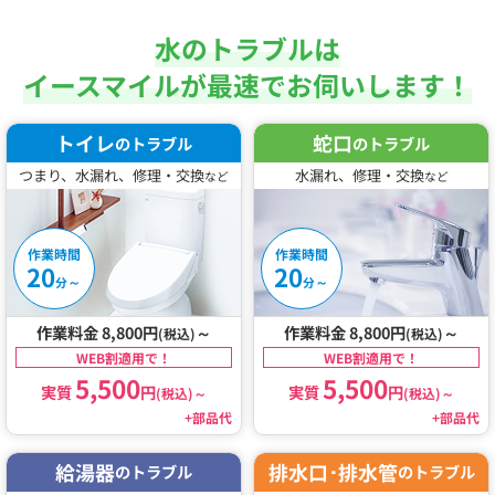
水のトラブルは
イースマイルが最速でお伺いします！
トイレ
蛇口
のトラブル
のトラブル
つまり、水漏れ、修理・交換
水漏れ、修理・交換
など
など
作業時間
作業時間
20
20
～
～
分
分
作業料金 8,800円
～
作業料金 8,800円
～
(税込)
(税込)
WEB割適用で！
WEB割適用で！
5,500
5,500
実質
円
実質
円
(税込)
～
(税込)
～
+部品代
+部品代
給湯器
排水口･排水管
のトラブル
のトラブル