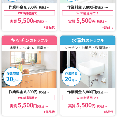
作業料金 8,800円
～
作業料金 8,800円
～
(税込)
(税込)
WEB割適用で！
WEB割適用で！
5,500
5,500
実質
円
実質
円
(税込)
～
(税込)
～
+部品代
+部品代
キッチン
水漏れ
のトラブル
のトラブル
水漏れ、つまり、異臭
キッチン・お風呂・洗面所
など
など
作業時間
作業時間
20
20
～
～
分
分
作業料金 8,800円
～
作業料金 8,800円
～
(税込)
(税込)
WEB割適用で！
WEB割適用で！
5,500
5,500
実質
円
実質
円
(税込)
～
(税込)
～
+部品代
+部品代