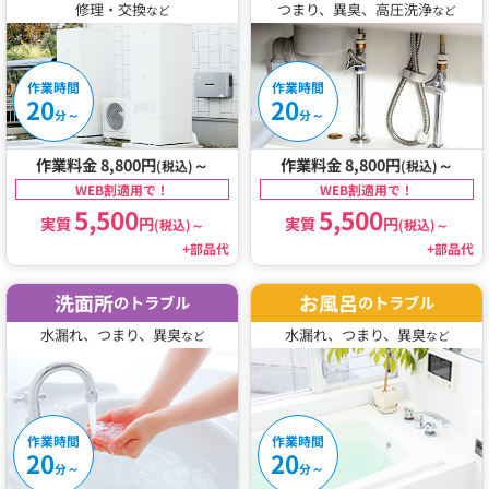
修理・交換
つまり、異臭、高圧洗浄
など
など
作業時間
作業時間
20
20
～
～
分
分
作業料金 8,800円
～
作業料金 8,800円
～
(税込)
(税込)
WEB割適用で！
WEB割適用で！
5,500
5,500
実質
円
実質
円
(税込)
～
(税込)
～
+部品代
+部品代
洗面所
お風呂
のトラブル
のトラブル
水漏れ、つまり、異臭
水漏れ、つまり、異臭
など
など
作業時間
作業時間
20
20
～
～
分
分