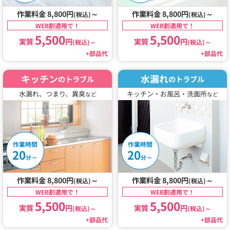
作業料金 8,800円
～
作業料金 8,800円
～
(税込)
(税込)
WEB割適用で！
WEB割適用で！
5,500
5,500
実質
円
実質
円
(税込)
～
(税込)
～
+部品代
+部品代
キッチン
水漏れ
のトラブル
のトラブル
水漏れ、つまり、異臭
キッチン・お風呂・洗面所
など
など
作業時間
作業時間
20
20
～
～
分
分
作業料金 8,800円
～
作業料金 8,800円
～
(税込)
(税込)
WEB割適用で！
WEB割適用で！
5,500
5,500
実質
円
実質
円
(税込)
～
(税込)
～
+部品代
+部品代