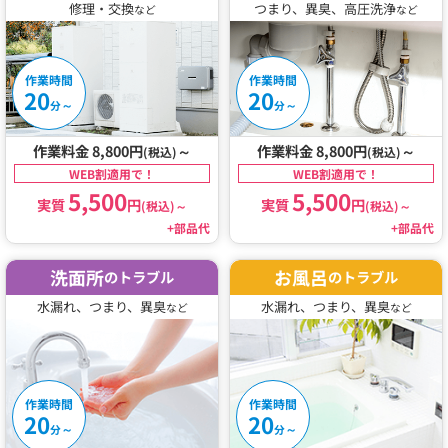
修理・交換
つまり、異臭、高圧洗浄
など
など
作業時間
作業時間
20
20
～
～
分
分
作業料金 8,800円
～
作業料金 8,800円
～
(税込)
(税込)
WEB割適用で！
WEB割適用で！
5,500
5,500
実質
円
実質
円
(税込)
～
(税込)
～
+部品代
+部品代
洗面所
お風呂
のトラブル
のトラブル
水漏れ、つまり、異臭
水漏れ、つまり、異臭
など
など
作業時間
作業時間
20
20
～
～
分
分