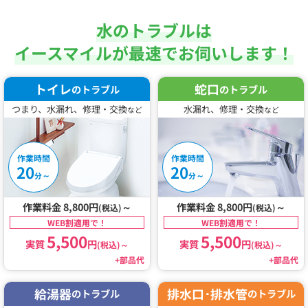
水のトラブルは
イースマイルが最速でお伺いします！
トイレ
蛇口
のトラブル
のトラブル
つまり、水漏れ、修理・交換
水漏れ、修理・交換
など
など
作業時間
作業時間
20
20
～
～
分
分
作業料金 8,800円
～
作業料金 8,800円
～
(税込)
(税込)
WEB割適用で！
WEB割適用で！
5,500
5,500
実質
円
実質
円
(税込)
～
(税込)
～
+部品代
+部品代
給湯器
排水口･排水管
のトラブル
のトラブル