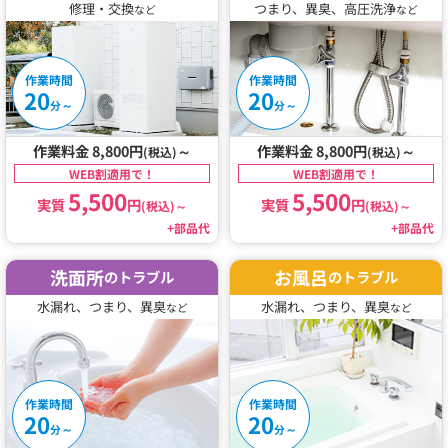
修理・交換
つまり、異臭、高圧洗浄
など
など
作業時間
作業時間
20
20
～
～
分
分
作業料金 8,800円
～
作業料金 8,800円
～
(税込)
(税込)
WEB割適用で！
WEB割適用で！
5,500
5,500
実質
円
実質
円
(税込)
～
(税込)
～
+部品代
+部品代
洗面所
お風呂
のトラブル
のトラブル
水漏れ、つまり、異臭
水漏れ、つまり、異臭
など
など
作業時間
作業時間
20
20
～
～
分
分