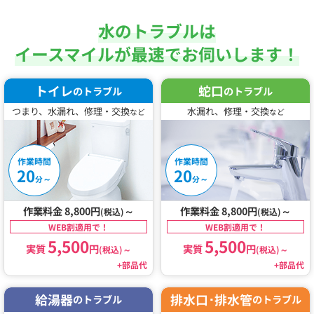
水のトラブルは
イースマイルが最速でお伺いします！
トイレ
蛇口
のトラブル
のトラブル
つまり、水漏れ、修理・交換
水漏れ、修理・交換
など
など
作業時間
作業時間
20
20
～
～
分
分
作業料金 8,800円
～
作業料金 8,800円
～
(税込)
(税込)
WEB割適用で！
WEB割適用で！
5,500
5,500
実質
円
実質
円
(税込)
～
(税込)
～
+部品代
+部品代
給湯器
排水口･排水管
のトラブル
のトラブル