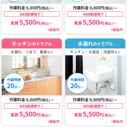
作業料金 8,800円
～
作業料金 8,800円
～
(税込)
(税込)
WEB割適用で！
WEB割適用で！
5,500
5,500
実質
円
実質
円
(税込)
～
(税込)
～
+部品代
+部品代
キッチン
水漏れ
のトラブル
のトラブル
水漏れ、つまり、異臭
キッチン・お風呂・洗面所
など
など
作業時間
作業時間
20
20
～
～
分
分
作業料金 8,800円
～
作業料金 8,800円
～
(税込)
(税込)
WEB割適用で！
WEB割適用で！
5,500
5,500
実質
円
実質
円
(税込)
～
(税込)
～
+部品代
+部品代