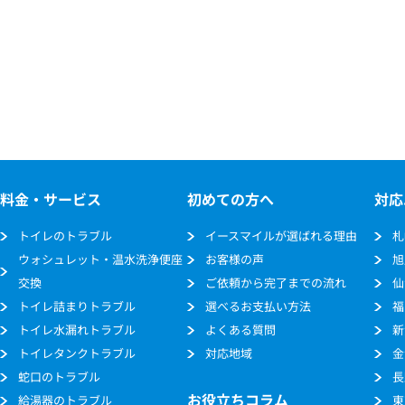
料金・サービス
初めての方へ
対応
トイレのトラブル
イースマイルが選ばれる理由
札
ウォシュレット・温水洗浄便座
お客様の声
旭
交換
ご依頼から完了までの流れ
仙
トイレ詰まりトラブル
選べるお支払い方法
福
トイレ水漏れトラブル
よくある質問
新
トイレタンクトラブル
対応地域
金
蛇口のトラブル
長
お役立ちコラム
給湯器のトラブル
東