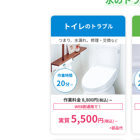
トイレ
のトラブル
つまり、水漏れ、修理・交換
など
作業時間
20
分
～
作業料金 8,800円
～
(税込)
WEB割適用で！
5,500
実質
円
(税込)
～
+部品代