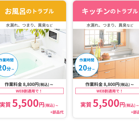
お風呂
キッチン
のトラブル
のトラブル
水漏れ、つまり、異臭
水漏れ、つまり、異臭
など
など
作業時間
作業時間
20
20
分
分
～
～
作業料金 8,800円
～
作業料金 8,800円
～
(税込)
(税込)
WEB割適用で！
WEB割適用で！
5,500
5,500
実質
円
実質
円
(税込)
～
(税込)
+部品代
+部