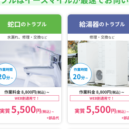
蛇口
給湯器
のトラブル
のトラブル
水漏れ、修理・交換
修理・交換
など
など
作業時間
作業時間
20
20
分
分
～
～
作業料金 8,800円
～
作業料金 8,800円
～
(税込)
(税込)
WEB割適用で！
WEB割適用で！
5,500
5,500
実質
円
実質
円
(税込)
～
(税込)
+部品代
+部