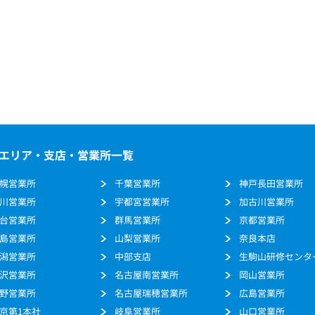
エリア・支店・営業所一覧
幌営業所
千葉営業所
神戸長田営業所
川営業所
宇都宮営業所
加古川営業所
台営業所
群馬営業所
京都営業所
島営業所
山梨営業所
奈良本店
潟営業所
中部支店
生駒山研修センタ
沢営業所
名古屋南営業所
岡山営業所
野営業所
名古屋瑞穂営業所
広島営業所
京第1本社
岐阜営業所
山口営業所