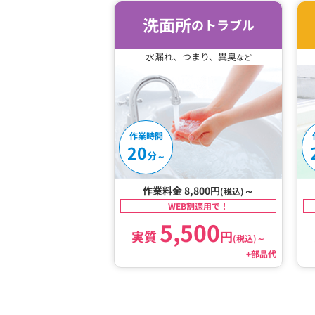
洗面所
のトラブル
水漏れ、つまり、異臭
など
作業時間
20
分
～
作業料金 8,800円
～
(税込)
WEB割適用で！
5,500
実質
円
(税込)
～
+部品代