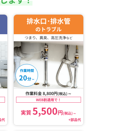
排水口･排水管
のトラブル
つまり、異臭、高圧洗浄
など
作業時間
20
分
～
作業料金 8,800円
～
(税込)
WEB割適用で！
5,500
実質
円
～
(税込)
～
品代
+部品代