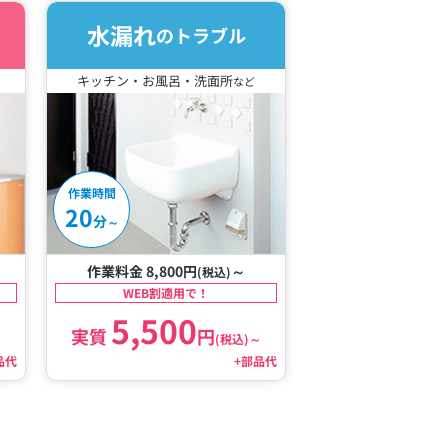
水漏れ
のトラブル
キッチン・お風呂・洗面所
など
作業時間
20
分
～
作業料金 8,800円
～
(税込)
WEB割適用で！
5,500
実質
円
～
(税込)
～
品代
+部品代