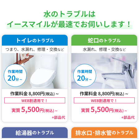
水のトラブルは
イースマイルが最速でお伺いします！
トイレ
蛇口
のトラブル
のトラブル
つまり、水漏れ、修理・交換
水漏れ、修理・交換
など
など
作業時間
作業時間
20
20
～
～
分
分
作業料金 8,800円
～
作業料金 8,800円
～
(税込)
(税込)
WEB割適用で！
WEB割適用で！
5,500
5,500
実質
円
実質
円
(税込)
～
(税込)
～
+部品代
+部品代
給湯器
排水口･排水管
のトラブル
のトラブル