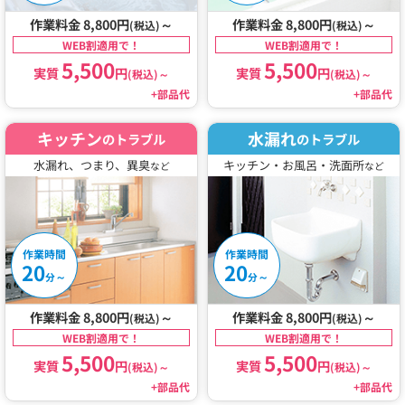
作業料金 8,800円
～
作業料金 8,800円
～
(税込)
(税込)
WEB割適用で！
WEB割適用で！
5,500
5,500
実質
円
実質
円
(税込)
～
(税込)
～
+部品代
+部品代
キッチン
水漏れ
のトラブル
のトラブル
水漏れ、つまり、異臭
キッチン・お風呂・洗面所
など
など
作業時間
作業時間
20
20
～
～
分
分
作業料金 8,800円
～
作業料金 8,800円
～
(税込)
(税込)
WEB割適用で！
WEB割適用で！
5,500
5,500
実質
円
実質
円
(税込)
～
(税込)
～
+部品代
+部品代