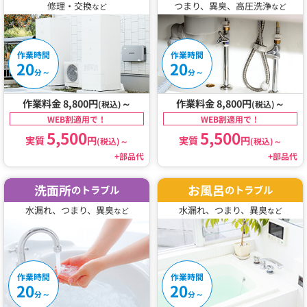
修理・交換
つまり、異臭、高圧洗浄
など
など
作業時間
作業時間
20
20
～
～
分
分
作業料金 8,800円
～
作業料金 8,800円
～
(税込)
(税込)
WEB割適用で！
WEB割適用で！
5,500
5,500
実質
円
実質
円
(税込)
～
(税込)
～
+部品代
+部品代
洗面所
お風呂
のトラブル
のトラブル
水漏れ、つまり、異臭
水漏れ、つまり、異臭
など
など
作業時間
作業時間
20
20
～
～
分
分