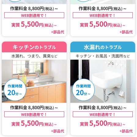
作業料金 8,800円
～
作業料金 8,800円
～
(税込)
(税込)
WEB割適用で！
WEB割適用で！
5,500
5,500
実質
円
実質
円
(税込)
～
(税込)
～
+部品代
+部品代
キッチン
水漏れ
のトラブル
のトラブル
水漏れ、つまり、異臭
キッチン・お風呂・洗面所
など
など
作業時間
作業時間
20
20
～
～
分
分
作業料金 8,800円
～
作業料金 8,800円
～
(税込)
(税込)
WEB割適用で！
WEB割適用で！
5,500
5,500
実質
円
実質
円
(税込)
～
(税込)
～
+部品代
+部品代