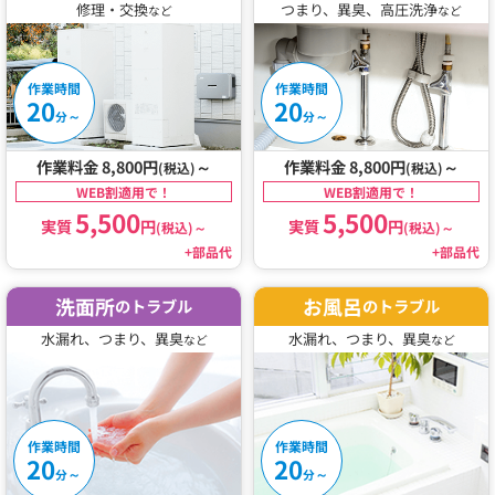
修理・交換
つまり、異臭、高圧洗浄
など
など
作業時間
作業時間
20
20
～
～
分
分
作業料金 8,800円
～
作業料金 8,800円
～
(税込)
(税込)
WEB割適用で！
WEB割適用で！
5,500
5,500
実質
円
実質
円
(税込)
～
(税込)
～
+部品代
+部品代
洗面所
お風呂
のトラブル
のトラブル
水漏れ、つまり、異臭
水漏れ、つまり、異臭
など
など
作業時間
作業時間
20
20
～
～
分
分