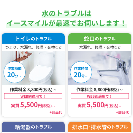
水のトラブルは
イースマイルが最速でお伺いします！
トイレ
蛇口
のトラブル
のトラブル
つまり、水漏れ、修理・交換
水漏れ、修理・交換
など
など
作業時間
作業時間
20
20
～
～
分
分
作業料金 8,800円
～
作業料金 8,800円
～
(税込)
(税込)
WEB割適用で！
WEB割適用で！
5,500
5,500
実質
円
実質
円
(税込)
～
(税込)
～
+部品代
+部品代
給湯器
排水口･排水管
のトラブル
のトラブル