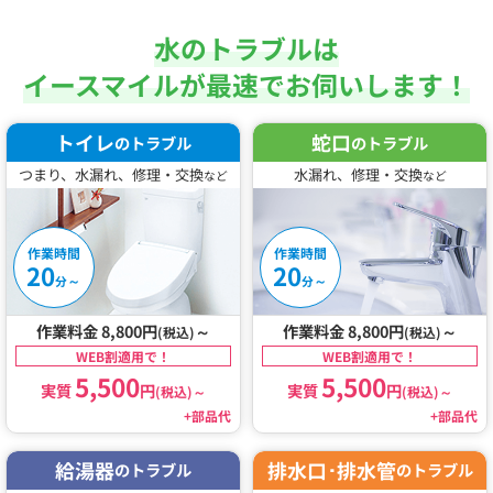
水のトラブルは
イースマイルが最速でお伺いします！
トイレ
蛇口
のトラブル
のトラブル
つまり、水漏れ、修理・交換
水漏れ、修理・交換
など
など
作業時間
作業時間
20
20
～
～
分
分
作業料金 8,800円
～
作業料金 8,800円
～
(税込)
(税込)
WEB割適用で！
WEB割適用で！
5,500
5,500
実質
円
実質
円
(税込)
～
(税込)
～
+部品代
+部品代
給湯器
排水口･排水管
のトラブル
のトラブル