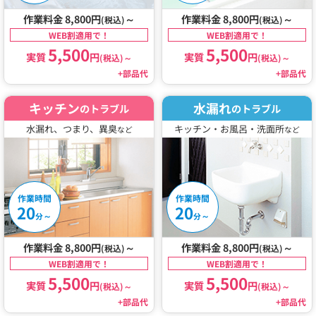
作業料金 8,800円
～
作業料金 8,800円
～
(税込)
(税込)
WEB割適用で！
WEB割適用で！
5,500
5,500
実質
円
実質
円
(税込)
～
(税込)
～
+部品代
+部品代
キッチン
水漏れ
のトラブル
のトラブル
水漏れ、つまり、異臭
キッチン・お風呂・洗面所
など
など
作業時間
作業時間
20
20
～
～
分
分
作業料金 8,800円
～
作業料金 8,800円
～
(税込)
(税込)
WEB割適用で！
WEB割適用で！
5,500
5,500
実質
円
実質
円
(税込)
～
(税込)
～
+部品代
+部品代