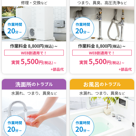
修理・交換
つまり、異臭、高圧洗浄
など
など
作業時間
作業時間
20
20
～
～
分
分
作業料金 8,800円
～
作業料金 8,800円
～
(税込)
(税込)
WEB割適用で！
WEB割適用で！
5,500
5,500
実質
円
実質
円
(税込)
～
(税込)
～
+部品代
+部品代
洗面所
お風呂
のトラブル
のトラブル
水漏れ、つまり、異臭
水漏れ、つまり、異臭
など
など
作業時間
作業時間
20
20
～
～
分
分