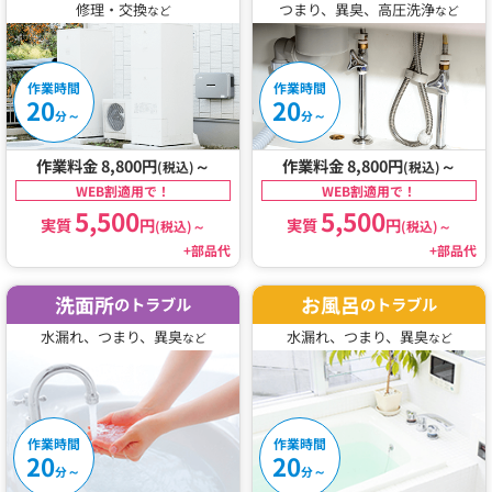
修理・交換
つまり、異臭、高圧洗浄
など
など
作業時間
作業時間
20
20
～
～
分
分
作業料金 8,800円
～
作業料金 8,800円
～
(税込)
(税込)
WEB割適用で！
WEB割適用で！
5,500
5,500
実質
円
実質
円
(税込)
～
(税込)
～
+部品代
+部品代
洗面所
お風呂
のトラブル
のトラブル
水漏れ、つまり、異臭
水漏れ、つまり、異臭
など
など
作業時間
作業時間
20
20
～
～
分
分