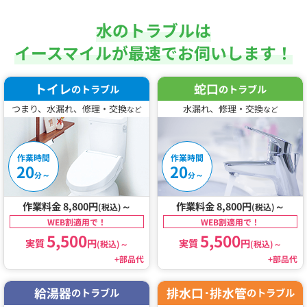
水のトラブルは
イースマイルが最速でお伺いします！
トイレ
蛇口
のトラブル
のトラブル
つまり、水漏れ、修理・交換
水漏れ、修理・交換
など
など
作業時間
作業時間
20
20
～
～
分
分
作業料金 8,800円
～
作業料金 8,800円
～
(税込)
(税込)
WEB割適用で！
WEB割適用で！
5,500
5,500
実質
円
実質
円
(税込)
～
(税込)
～
+部品代
+部品代
給湯器
排水口･排水管
のトラブル
のトラブル