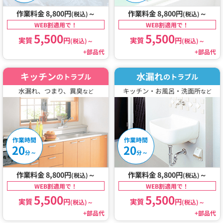
作業料金 8,800円
～
作業料金 8,800円
～
(税込)
(税込)
WEB割適用で！
WEB割適用で！
5,500
5,500
実質
円
実質
円
(税込)
～
(税込)
～
+部品代
+部品代
キッチン
水漏れ
のトラブル
のトラブル
水漏れ、つまり、異臭
キッチン・お風呂・洗面所
など
など
作業時間
作業時間
20
20
～
～
分
分
作業料金 8,800円
～
作業料金 8,800円
～
(税込)
(税込)
WEB割適用で！
WEB割適用で！
5,500
5,500
実質
円
実質
円
(税込)
～
(税込)
～
+部品代
+部品代