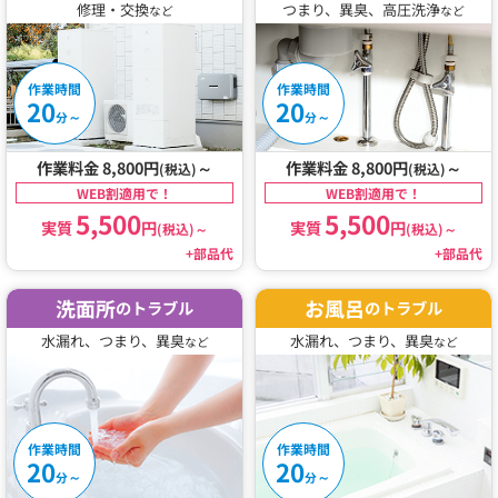
修理・交換
つまり、異臭、高圧洗浄
など
など
作業時間
作業時間
20
20
～
～
分
分
作業料金 8,800円
～
作業料金 8,800円
～
(税込)
(税込)
WEB割適用で！
WEB割適用で！
5,500
5,500
実質
円
実質
円
(税込)
～
(税込)
～
+部品代
+部品代
洗面所
お風呂
のトラブル
のトラブル
水漏れ、つまり、異臭
水漏れ、つまり、異臭
など
など
作業時間
作業時間
20
20
～
～
分
分