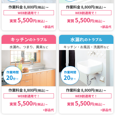
作業料金 8,800円
～
作業料金 8,800円
～
(税込)
(税込)
WEB割適用で！
WEB割適用で！
5,500
5,500
実質
円
実質
円
(税込)
～
(税込)
～
+部品代
+部品代
キッチン
水漏れ
のトラブル
のトラブル
水漏れ、つまり、異臭
キッチン・お風呂・洗面所
など
など
作業時間
作業時間
20
20
～
～
分
分
作業料金 8,800円
～
作業料金 8,800円
～
(税込)
(税込)
WEB割適用で！
WEB割適用で！
5,500
5,500
実質
円
実質
円
(税込)
～
(税込)
～
+部品代
+部品代