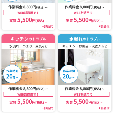
作業料金 8,800円
～
作業料金 8,800円
～
(税込)
(税込)
WEB割適用で！
WEB割適用で！
5,500
5,500
実質
円
実質
円
(税込)
～
(税込)
～
+部品代
+部品代
キッチン
水漏れ
のトラブル
のトラブル
水漏れ、つまり、異臭
キッチン・お風呂・洗面所
など
など
作業時間
作業時間
20
20
～
～
分
分
作業料金 8,800円
～
作業料金 8,800円
～
(税込)
(税込)
WEB割適用で！
WEB割適用で！
5,500
5,500
実質
円
実質
円
(税込)
～
(税込)
～
+部品代
+部品代