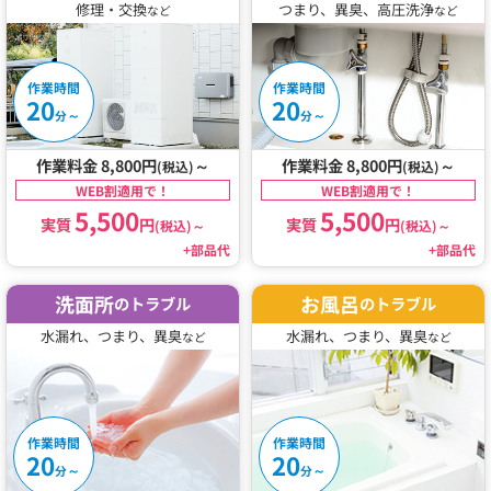
修理・交換
つまり、異臭、高圧洗浄
など
など
作業時間
作業時間
20
20
～
～
分
分
作業料金 8,800円
～
作業料金 8,800円
～
(税込)
(税込)
WEB割適用で！
WEB割適用で！
5,500
5,500
実質
円
実質
円
(税込)
～
(税込)
～
+部品代
+部品代
洗面所
お風呂
のトラブル
のトラブル
水漏れ、つまり、異臭
水漏れ、つまり、異臭
など
など
作業時間
作業時間
20
20
～
～
分
分