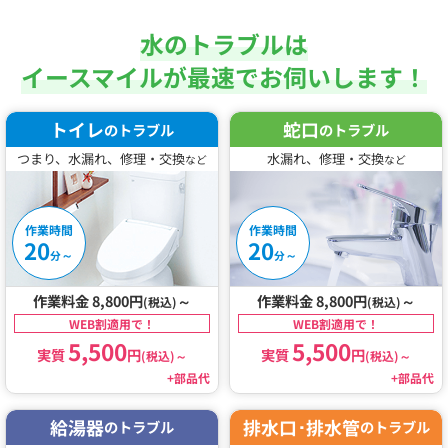
水のトラブルは
イースマイルが最速でお伺いします！
トイレ
蛇口
のトラブル
のトラブル
つまり、水漏れ、修理・交換
水漏れ、修理・交換
など
など
作業時間
作業時間
20
20
～
～
分
分
作業料金 8,800円
～
作業料金 8,800円
～
(税込)
(税込)
WEB割適用で！
WEB割適用で！
5,500
5,500
実質
円
実質
円
(税込)
～
(税込)
～
+部品代
+部品代
給湯器
排水口･排水管
のトラブル
のトラブル