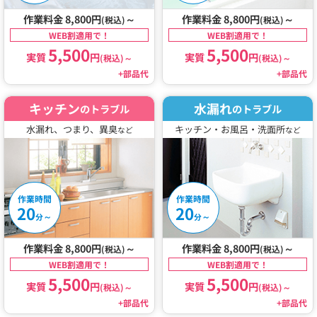
作業料金 8,800円
～
作業料金 8,800円
～
(税込)
(税込)
WEB割適用で！
WEB割適用で！
5,500
5,500
実質
円
実質
円
(税込)
～
(税込)
～
+部品代
+部品代
キッチン
水漏れ
のトラブル
のトラブル
水漏れ、つまり、異臭
キッチン・お風呂・洗面所
など
など
作業時間
作業時間
20
20
～
～
分
分
作業料金 8,800円
～
作業料金 8,800円
～
(税込)
(税込)
WEB割適用で！
WEB割適用で！
5,500
5,500
実質
円
実質
円
(税込)
～
(税込)
～
+部品代
+部品代