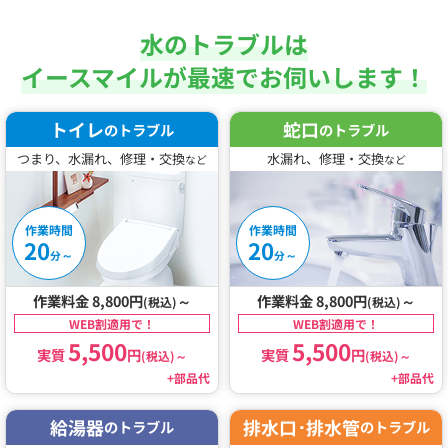
水のトラブルは
イースマイルが最速でお伺いします！
トイレ
蛇口
のトラブル
のトラブル
つまり、水漏れ、修理・交換
水漏れ、修理・交換
など
など
作業時間
作業時間
20
20
～
～
分
分
作業料金 8,800円
～
作業料金 8,800円
～
(税込)
(税込)
WEB割適用で！
WEB割適用で！
5,500
5,500
実質
円
実質
円
(税込)
～
(税込)
～
+部品代
+部品代
給湯器
排水口･排水管
のトラブル
のトラブル