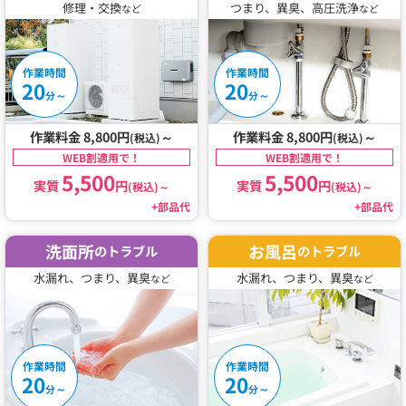
修理・交換
つまり、異臭、高圧洗浄
など
など
作業時間
作業時間
20
20
～
～
分
分
作業料金 8,800円
～
作業料金 8,800円
～
(税込)
(税込)
WEB割適用で！
WEB割適用で！
5,500
5,500
実質
円
実質
円
(税込)
～
(税込)
～
+部品代
+部品代
洗面所
お風呂
のトラブル
のトラブル
水漏れ、つまり、異臭
水漏れ、つまり、異臭
など
など
作業時間
作業時間
20
20
～
～
分
分