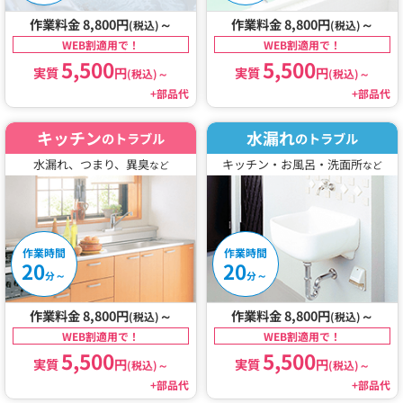
作業料金 8,800円
～
作業料金 8,800円
～
(税込)
(税込)
WEB割適用で！
WEB割適用で！
5,500
5,500
実質
円
実質
円
(税込)
～
(税込)
～
+部品代
+部品代
キッチン
水漏れ
のトラブル
のトラブル
水漏れ、つまり、異臭
キッチン・お風呂・洗面所
など
など
作業時間
作業時間
20
20
～
～
分
分
作業料金 8,800円
～
作業料金 8,800円
～
(税込)
(税込)
WEB割適用で！
WEB割適用で！
5,500
5,500
実質
円
実質
円
(税込)
～
(税込)
～
+部品代
+部品代