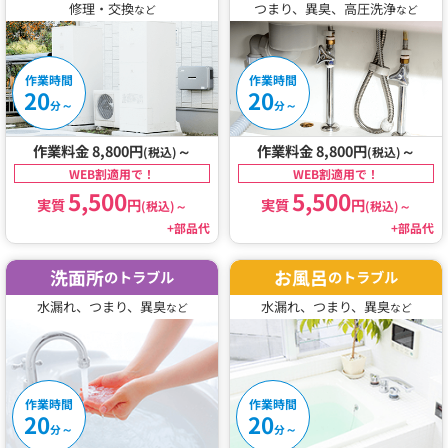
修理・交換
つまり、異臭、高圧洗浄
など
など
作業時間
作業時間
20
20
～
～
分
分
作業料金 8,800円
～
作業料金 8,800円
～
(税込)
(税込)
WEB割適用で！
WEB割適用で！
5,500
5,500
実質
円
実質
円
(税込)
～
(税込)
～
+部品代
+部品代
洗面所
お風呂
のトラブル
のトラブル
水漏れ、つまり、異臭
水漏れ、つまり、異臭
など
など
作業時間
作業時間
20
20
～
～
分
分