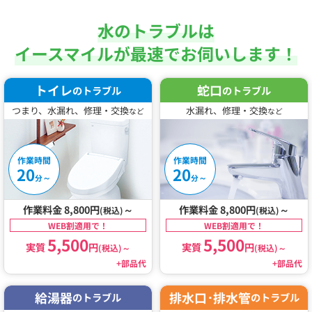
水のトラブルは
イースマイルが最速でお伺いします！
トイレ
蛇口
のトラブル
のトラブル
つまり、水漏れ、修理・交換
水漏れ、修理・交換
など
など
作業時間
作業時間
20
20
～
～
分
分
作業料金 8,800円
～
作業料金 8,800円
～
(税込)
(税込)
WEB割適用で！
WEB割適用で！
5,500
5,500
実質
円
実質
円
(税込)
～
(税込)
～
+部品代
+部品代
給湯器
排水口･排水管
のトラブル
のトラブル