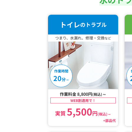
トイレ
のトラブル
つまり、水漏れ、修理・交換
など
作業時間
20
分
～
作業料金 8,800円
～
(税込)
WEB割適用で！
5,500
実質
円
(税込)
～
+部品代