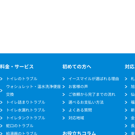
料金・サービス
初めての方へ
対応
トイレのトラブル
イースマイルが選ばれる理由
札
ウォシュレット・温水洗浄便座
お客様の声
旭
交換
ご依頼から完了までの流れ
仙
トイレ詰まりトラブル
選べるお支払い方法
福
トイレ水漏れトラブル
よくある質問
新
トイレタンクトラブル
対応地域
金
蛇口のトラブル
長
お役立ちコラム
給湯器のトラブル
東