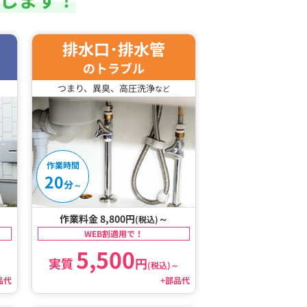
排水口･排水管
のトラブル
つまり、異臭、高圧洗浄
など
作業時間
20
分
～
作業料金 8,800円
～
(税込)
WEB割適用で！
5,500
実質
円
～
(税込)
～
品代
+部品代