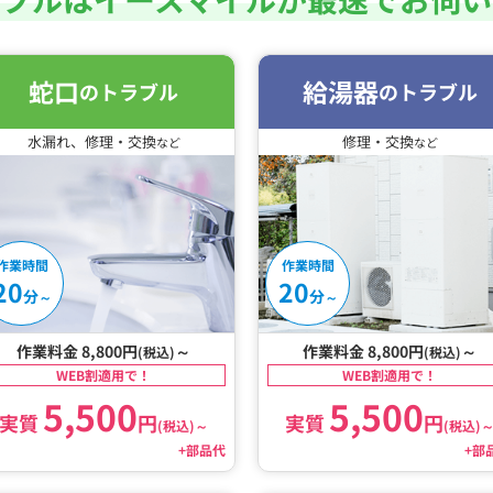
蛇口
給湯器
のトラブル
のトラブル
水漏れ、修理・交換
修理・交換
など
など
作業時間
作業時間
20
20
分
分
～
～
作業料金 8,800円
～
作業料金 8,800円
～
(税込)
(税込)
WEB割適用で！
WEB割適用で！
5,500
5,500
実質
円
実質
円
(税込)
～
(税込)
+部品代
+部