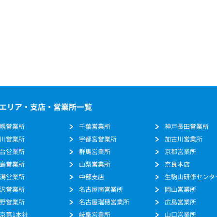
エリア・支店・営業所一覧
幌営業所
千葉営業所
神戸長田営業所
川営業所
宇都宮営業所
加古川営業所
台営業所
群馬営業所
京都営業所
島営業所
山梨営業所
奈良本店
潟営業所
中部支店
生駒山研修センタ
沢営業所
名古屋南営業所
岡山営業所
野営業所
名古屋瑞穂営業所
広島営業所
京第1本社
岐阜営業所
山口営業所