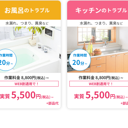
お風呂
キッチン
のトラブル
のトラブル
水漏れ、つまり、異臭
水漏れ、つまり、異臭
など
など
作業時間
作業時間
20
20
分
分
～
～
作業料金 8,800円
～
作業料金 8,800円
～
(税込)
(税込)
WEB割適用で！
WEB割適用で！
5,500
5,500
実質
円
実質
円
(税込)
～
(税込)
+部品代
+部