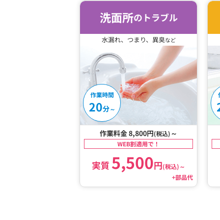
洗面所
のトラブル
水漏れ、つまり、異臭
など
作業時間
20
分
～
作業料金 8,800円
～
(税込)
WEB割適用で！
5,500
実質
円
(税込)
～
+部品代