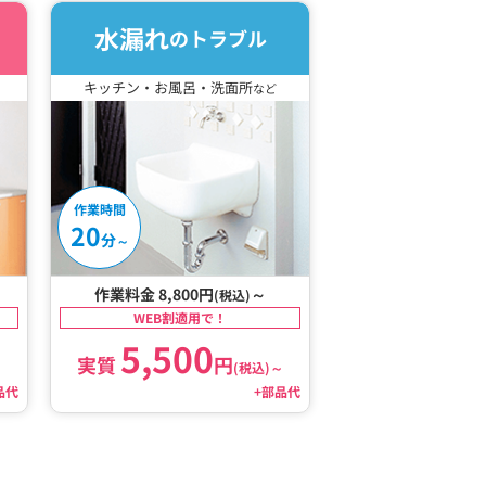
水漏れ
のトラブル
キッチン・お風呂・洗面所
など
作業時間
20
分
～
作業料金 8,800円
～
(税込)
WEB割適用で！
5,500
実質
円
～
(税込)
～
品代
+部品代