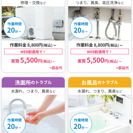
修理・交換
つまり、異臭、高圧洗浄
など
など
作業時間
作業時間
20
20
～
～
分
分
作業料金 8,800円
～
作業料金 8,800円
～
(税込)
(税込)
WEB割適用で！
WEB割適用で！
5,500
5,500
実質
円
実質
円
(税込)
～
(税込)
～
+部品代
+部品代
洗面所
お風呂
のトラブル
のトラブル
水漏れ、つまり、異臭
水漏れ、つまり、異臭
など
など
作業時間
作業時間
20
20
～
～
分
分