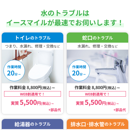
水のトラブルは
イースマイルが最速でお伺いします！
トイレ
蛇口
のトラブル
のトラブル
つまり、水漏れ、修理・交換
水漏れ、修理・交換
など
など
作業時間
作業時間
20
20
～
～
分
分
作業料金 8,800円
～
作業料金 8,800円
～
(税込)
(税込)
WEB割適用で！
WEB割適用で！
5,500
5,500
実質
円
実質
円
(税込)
～
(税込)
～
+部品代
+部品代
給湯器
排水口･排水管
のトラブル
のトラブル