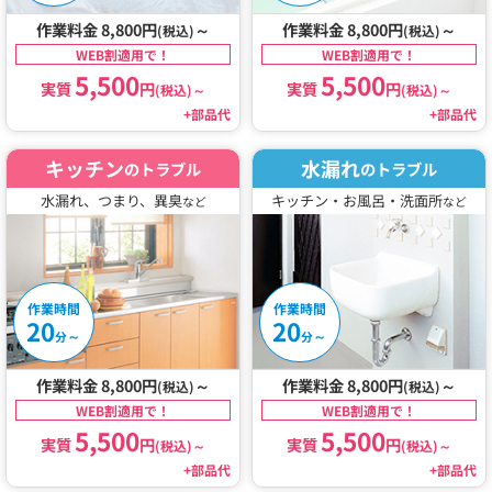
作業料金 8,800円
～
作業料金 8,800円
～
(税込)
(税込)
WEB割適用で！
WEB割適用で！
5,500
5,500
実質
円
実質
円
(税込)
～
(税込)
～
+部品代
+部品代
キッチン
水漏れ
のトラブル
のトラブル
水漏れ、つまり、異臭
キッチン・お風呂・洗面所
など
など
作業時間
作業時間
20
20
～
～
分
分
作業料金 8,800円
～
作業料金 8,800円
～
(税込)
(税込)
WEB割適用で！
WEB割適用で！
5,500
5,500
実質
円
実質
円
(税込)
～
(税込)
～
+部品代
+部品代