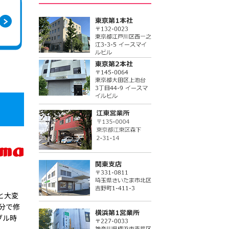
と大変
分で修
ブル時