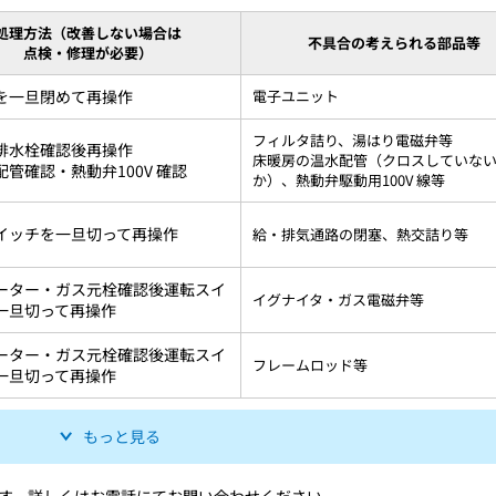
処理方法
（改善しない場合は
不具合の
考えられる部品等
点検・修理が必要）
を一旦閉めて再操作
電子ユニット
フィルタ詰り、湯はり電磁弁等
排水栓確認後再操作
床暖房の温水配管（クロスしていな
配管確認・熱動弁100V 確認
か）、熱動弁駆動用100V 線等
イッチを一旦切って再操作
給・排気通路の閉塞、熱交詰り等
ーター・ガス元栓確認後運転スイ
イグナイタ・ガス電磁弁等
一旦切って再操作
ーター・ガス元栓確認後運転スイ
フレームロッド等
一旦切って再操作
もっと見る
す。詳しくはお電話にてお問い合わせください。