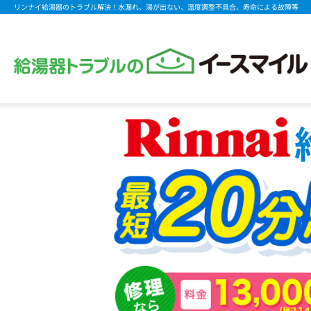
リンナイ給湯器のトラブル解決！水漏れ、湯が出ない、温度調整不具合、寿命による故障等