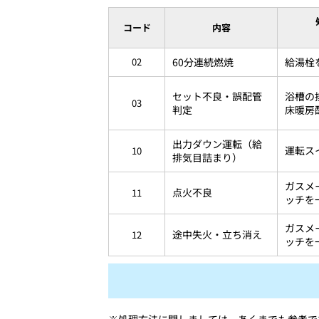
コード
内容
02
60分連続燃焼
給湯栓
セット不良・誤配管
浴槽の
03
判定
床暖房
出力ダウン運転（給
運転ス
10
排気目詰まり）
ガスメ
点火不良
11
ッチを
ガスメ
途中失火・立ち消え
12
ッチを
※処理方法に関しましては、あくまでも参考で