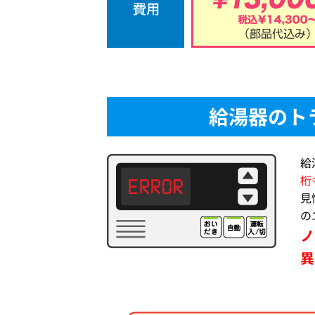
給湯器のト
給
桁
見
の
ノ
異