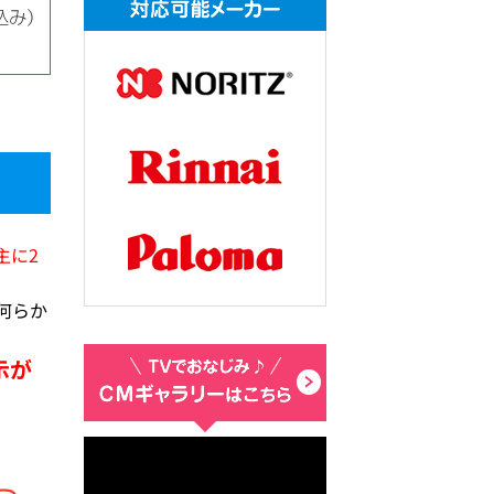
主に2
何らか
示が