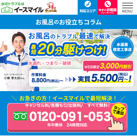
お風呂
お役立ちコラム
の
お風呂
最速
のトラブル
で解決
水漏れ・つまり・破損
お急ぎの方！
イースマイルで最短解決！