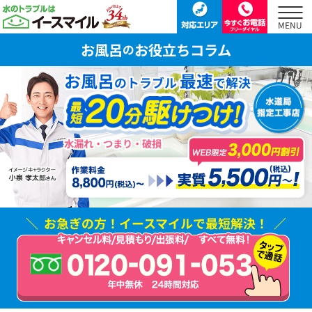
お風呂
お役立ちコラム
の
お風呂
最速
のトラブル
で解決
水漏れ・つまり・破損
お急ぎの方！
イースマイルで最短解決！